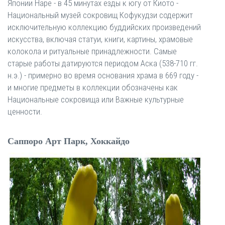
Японии Наре - в 45 минутах езды к югу от Киото -
Национальный музей сокровищ Кофукудзи содержит
исключительную коллекцию буддийских произведений
искусства, включая статуи, книги, картины, храмовые
колокола и ритуальные принадлежности. Самые
старые работы датируются периодом Аска (538-710 гг.
н.э.) - примерно во время основания храма в 669 году -
и многие предметы в коллекции обозначены как
Национальные сокровища или Важные культурные
ценности.
Саппоро Арт Парк, Хоккайдо