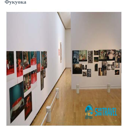
Фукуока