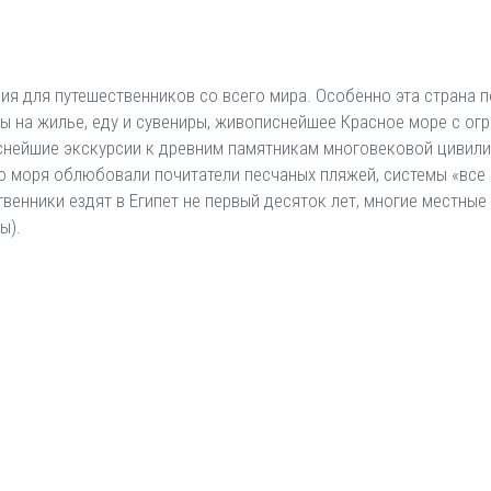
ия для путешественников со всего мира. Особенно эта страна п
ены на жилье, еду и сувениры, живописнейшее Красное море с о
еснейшие экскурсии к древним памятникам многовековой цивили
го моря облюбовали почитатели песчаных пляжей, системы «все
твенники ездят в Египет не первый десяток лет, многие местны
ы).