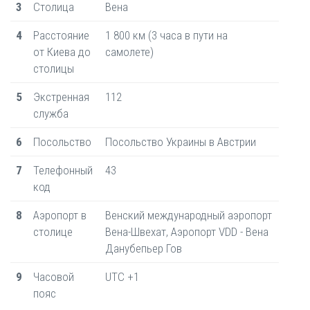
3
Столица
Вена
4
Расстояние
1 800 км (3 часа в пути на
от Киева до
самолете)
столицы
5
Экстренная
112
служба
6
Посольство
Посольство Украины в Австрии
7
Телефонный
43
код
8
Аэропорт в
Венский международный аэропорт
столице
Вена-Швехат, Аэропорт VDD - Вена
Данубепьер Гов
9
Часовой
UTC +1
пояс