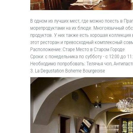
В одном из лучших мест, где можно поесть в Пра
морепродуктами на их блюде. Многоязычный обс
продуктов. У них также есть хорошая коллекция 
этот ресторан и превосходный комплексный совм
Расположение: Старе Место в Старом Городе
Сроки: с понедельника по субботу - с 12:00 до 11:
Необходимо попробовать: Телячья чоп, Антипаст
3. La Degustation Boheme Bourgeoise