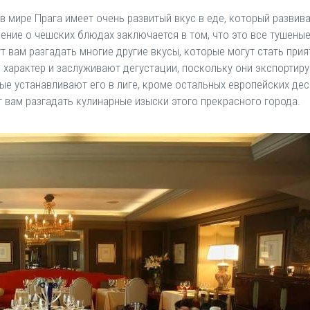
в мире Прага имеет очень развитый вкус в еде, который развив
ние о чешских блюдах заключается в том, что это все тушеные
т вам разгадать многие другие вкусы, которые могут стать при
й характер и заслуживают дегустации, поскольку они экспортир
е устанавливают его в лиге, кроме остальных европейских дес
 вам разгадать кулинарные изыски этого прекрасного города.