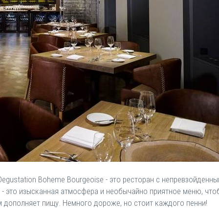
 Degustation Boheme Bourgeoise - это ресторан с непревзойденн
e - это изысканная атмосфера и необычайно приятное меню, что
 дополняет пищу. Немного дороже, но стоит каждого пенни!