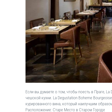
Если вы думаете о том, чтобы поесть в Праге, La
чешской кухни. La Degustation Boheme Bourgeois
курированного вина, который наилучшим образом
Расположение: Старе Место в Старом Городе