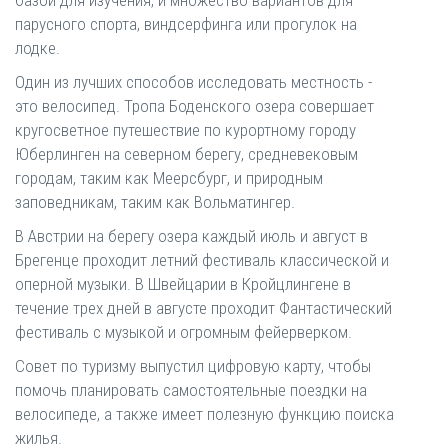
базой для изучения, и множество вариантов для
парусного спорта, виндсерфинга или прогулок на
лодке.
Один из лучших способов исследовать местность -
это велосипед. Тропа Боденского озера совершает
кругосветное путешествие по курортному городу
Юберлинген на северном берегу, средневековым
городам, таким как Меерсбург, и природным
заповедникам, таким как Вольматингер.
В Австрии на берегу озера каждый июль и август в
Брегенце проходит летний фестиваль классической и
оперной музыки. В Швейцарии в Кройцлингене в
течение трех дней в августе проходит Фантастический
фестиваль с музыкой и огромным фейерверком.
Совет по туризму выпустил цифровую карту, чтобы
помочь планировать самостоятельные поездки на
велосипеде, а также имеет полезную функцию поиска
жилья.