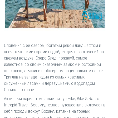
Словения с ее озером, богатым рекой ландшафтом и
впечатляющими горами подойдет для приключений на
свежем воздухе. Озеро Блед, пожалуй, самое
известное, со своим сказочным замком и островной
церковью, а Бохинь в обширном национальном парке
Триглав на западе - один из самых красивых,
окруженный лесами и деревушками, с водопадом
Савица во главе.
Активным вариантом является тур Hike, Bike & Raft от
Intrepid Travel. Восьмидневное путешествие включает в
себя походы вокруг Бохиня, катание на горных
велосипедах вдоль реки Радовны и сплав на плотах по