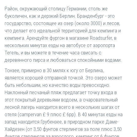
Район, окружающий столицу Германии, столь же
буколичен, как и дерзкий Берлин. Бранденбург - это
государство, состоящее из озер (около 3000) и лесов,
что делает его идеальной территорией для кемпинга и
кемпинга. Арендуйте фургон в магазине Roadsurfer, в
нескольких минутах езды на автобусе от аэропорта
Тегель, и вы можете в течение часа свисать с
деревянного пирса и любоваться спокойными водами.
Тонзее, примерно в 30 милях к югу от Берлина,
является хорошей отправной точкой. Это озеро может
быть небольшим, но качество воды превосходно.
Наклонный песчаный пляж предлагает точку входа в
этот покрытый деревьями водоем, а очаровательный
лесной лагерь находится всего в нескольких шагах от
отеля (campervan £ 9 плюс £ 6pp). В 40 минутах езды на
запад находится Грубензее, в природном парке Даме-
Хайдезен (от 3,50 фунтов стерлингов за поле плюс 3,50
фунтов стерлингов за взрослого, кемпинг от 6 фунтов