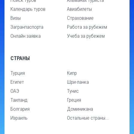
Поиск туров
Альманах туриста
Календарь туров
Авиабилеты
Визы
Страхование
Загранпаспорта
Работа за рубежем
Онлайн заявка
Учеба за рубежем
СТРАНЫ
Турция
Кипр
Египет
Шри-ланка
ОАЭ
Тунис
Таиланд
Греция
Болгария
Доминикана
Израиль
Остальные страны...