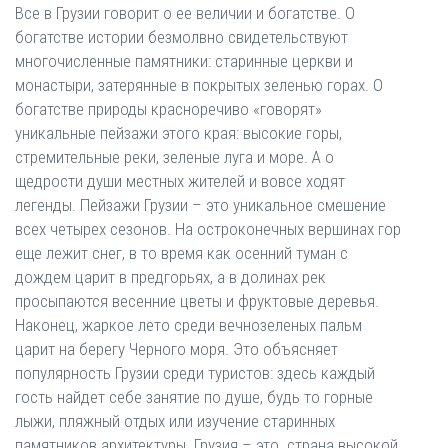
Все в Грузии говорит о ее величии и богатстве. О
богатстве истории безмолвно свидетельствуют
многочисленные памятники: старинные церкви и
монастыри, затерянные в покрытых зеленью горах. О
богатстве природы красноречиво «говорят»
уникальные пейзажи этого края: высокие горы,
стремительные реки, зеленые луга и море. А о
щедрости души местных жителей и вовсе ходят
легенды. Пейзажи Грузии – это уникальное смешение
всех четырех сезонов. На остроконечных вершинах гор
еще лежит снег, в то время как осенний туман с
дождем царит в предгорьях, а в долинах рек
просыпаются весенние цветы и фруктовые деревья.
Наконец, жаркое лето среди вечнозеленых пальм
царит на берегу Черного моря. Это объясняет
популярность Грузии среди туристов: здесь каждый
гость найдет себе занятие по душе, будь то горные
лыжи, пляжный отдых или изучение старинных
памятников архитектуры. Грузия – это страна высокой