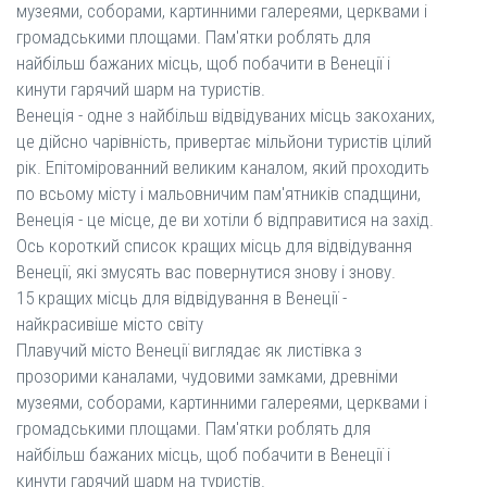
музеями, соборами, картинними галереями, церквами і
громадськими площами. Пам'ятки роблять для
найбільш бажаних місць, щоб побачити в Венеції і
кинути гарячий шарм на туристів.
Венеція - одне з найбільш відвідуваних місць закоханих,
це дійсно чарівність, привертає мільйони туристів цілий
рік. Епітомірованний великим каналом, який проходить
по всьому місту і мальовничим пам'ятників спадщини,
Венеція - це місце, де ви хотіли б відправитися на захід.
Ось короткий список кращих місць для відвідування
Венеції, які змусять вас повернутися знову і знову.
15 кращих місць для відвідування в Венеції -
найкрасивіше місто світу
Плавучий місто Венеції виглядає як листівка з
прозорими каналами, чудовими замками, древніми
музеями, соборами, картинними галереями, церквами і
громадськими площами. Пам'ятки роблять для
найбільш бажаних місць, щоб побачити в Венеції і
кинути гарячий шарм на туристів.