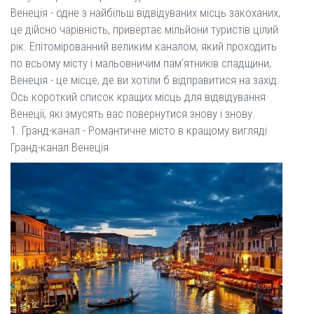
Венеція - одне з найбільш відвідуваних місць закоханих,
це дійсно чарівність, привертає мільйони туристів цілий
рік. Епітомірованний великим каналом, який проходить
по всьому місту і мальовничим пам'ятників спадщини,
Венеція - це місце, де ви хотіли б відправитися на захід.
Ось короткий список кращих місць для відвідування
Венеції, які змусять вас повернутися знову і знову.
1. Гранд-канал - Романтичне місто в кращому вигляді
Гранд-канал Венеція