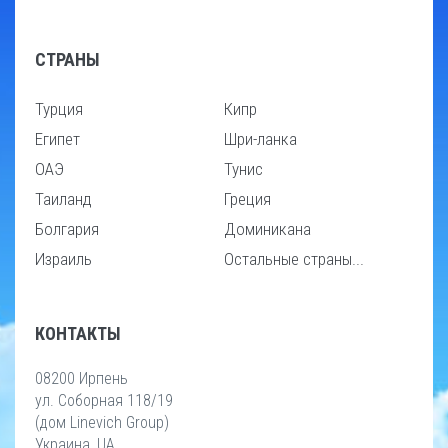
СТРАНЫ
Турция
Кипр
Египет
Шри-ланка
ОАЭ
Тунис
Таиланд
Греция
Болгария
Доминикана
Израиль
Остальные страны...
КОНТАКТЫ
08200 Ирпень
ул. Соборная 118/19
(дом Linevich Group)
Украина, UA