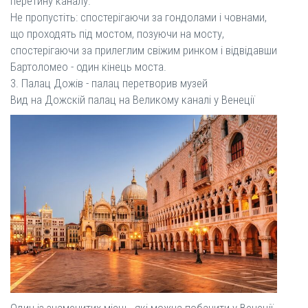
перетину каналу.
Не пропустіть: спостерігаючи за гондолами і човнами,
що проходять під мостом, позуючи на мосту,
спостерігаючи за прилеглим свіжим ринком і відвідавши
Бартоломео - один кінець моста.
3. Палац Дожів - палац перетворив музей
Вид на Дожскій палац на Великому каналі у Венеції
Один із знаменитих місць, які можна побачити у Венеції,