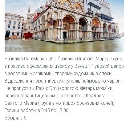
Базиліка Сан-Марко або базиліка Святого Марка - одна
з красиво оформлених церков у Венеції. Чудовий декор
з золотими мозаїками і творами художників епохи
Відродження і візантійських куполів неймовірно чарівні.
Не пропустіть: Pala d'Oro (золотою вівтар), мозаїки,
спроектовані Тицианом і Тінторетто, і Квадрига
Святого Марка (група з чотирьох бронзових коней)
Години роботи: з 9:45 до 17:00.
Збори: € 5