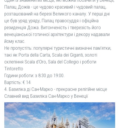
Палац Дожів - це чудово красивий і чудовий палац,
розташований на березі Великого каналу. У перші дні
це був уряд уряду, Палац правосуддя і офіційна
резиденція Дожа. Витонченість і тверезість його
венеціанської готичної архітектури і декору надавали
йому клас.
Не пропустіть: популярні туристичні визначні пам'ятки,
такі як Porta della Carta, Scala dei Giganti, золоті
склепіння Scala d'Oro, Sala del Collegio і роботи
Tintoretto
Години роботи: з 8:30 до 19:00.
Вартість: € 14
4. Базиліка ді Сан-Марко - прекрасне релігійне місце
Славний вид Базиліка Сан-Марко у Венеції