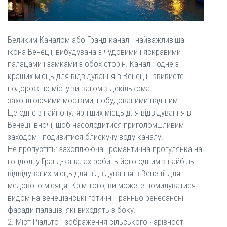
Великим Каналом або Гранд-канал - найважливіша
ікона Венеції, вибудувана з чудовими і яскравими
палацами і замками з обох сторін. Канал - одне з
кращих місць для відвідування в Венеції і звивисте
подорож по місту зигзагом з декількома
захоплюючими мостами, побудованими над ним.
Це одне з найпопулярніших місць для відвідування в
Венеції вночі, щоб насолодитися приголомшливим
заходом і подивитися блискучу воду каналу.
Не пропустіть: захоплююча і романтична прогулянка на
гондолі у Гранд-каналах робить його одним з найбільш
відвідуваних місць для відвідування в Венеції для
медового місяця. Крім того, ви можете помилуватися
видом на венеціанські готичні і ранньо-ренесансні
фасади палаців, які виходять з боку.
2. Міст Ріальто - зображення сільського чарівності