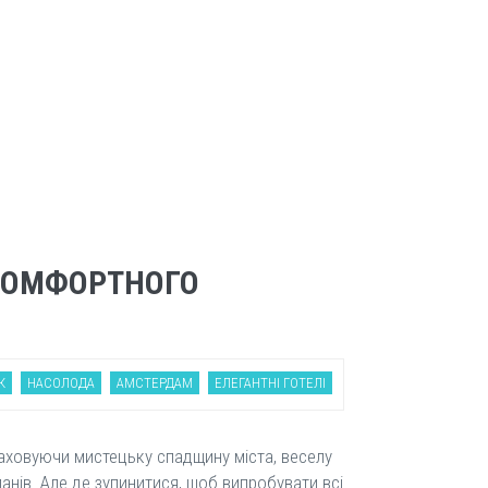
 КОМФОРТНОГО
К
НАСОЛОДА
АМСТЕРДАМ
ЕЛЕГАНТНІ ГОТЕЛІ
аховуючи мистецьку спадщину міста, веселу
анів. Але де зупинитися, щоб випробувати всі