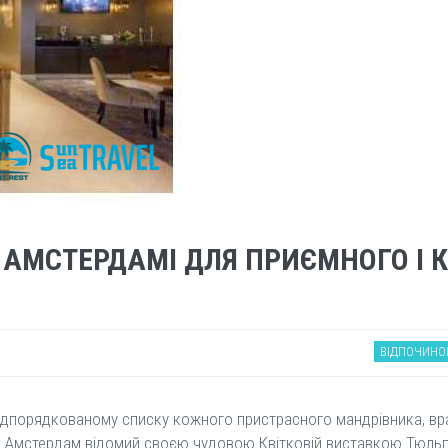
 В АМСТЕРДАМІ ДЛЯ ПРИЄМНОГО І
ВІДПОЧИНО
підпорядкованому списку кожного пристрасного мандрівника, вр
го, Амстердам відомий своєю чудовою Квітковій виставкою Тюльп