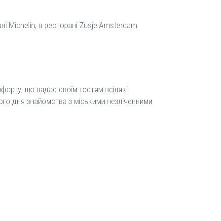
і Michelin, в ресторані Zusje Amsterdam
форту, що надає своїм гостям всілякі
гого дня знайомства з міськими незліченними