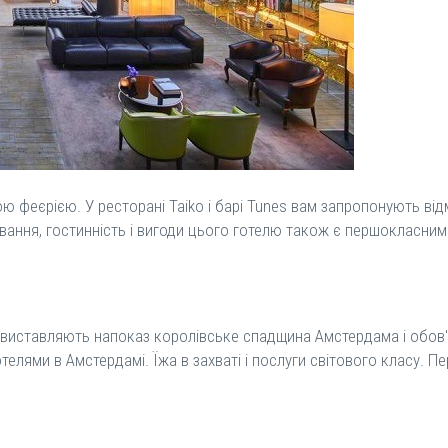
ою феєрією. У ресторані Taiko і барі Tunes вам запропонують відм
ування, гостинність і вигоди цього готелю також є першокласним
га виставляють напоказ королівське спадщина Амстердама і обо
телями в Амстердамі. Їжа в захваті і послуги світового класу. П