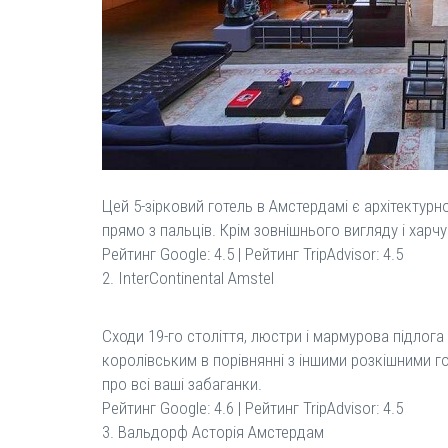
Цей 5-зірковий готель в Амстердамі є архітектурн
прямо з пальців. Крім зовнішнього вигляду і харч
Рейтинг Google: 4.5 | Рейтинг TripAdvisor: 4.5
2. InterContinental Amstel
Сходи 19-го століття, люстри і мармурова підло
королівським в порівнянні з іншими розкішними го
про всі ваші забаганки.
Рейтинг Google: 4.6 | Рейтинг TripAdvisor: 4.5
3. Вальдорф Асторія Амстердам