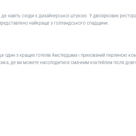
де навіть сходи є дизайнерської штукою. У двозіркових ресторан
лі представлено найкраще з голландського спадщини.
це один з кращих готелів Амстердама і прихований перлиною ком
 класика, де ви можете насолодитися смачним коктейлем після дов