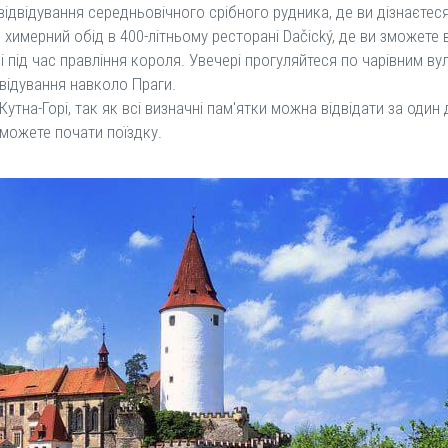
ь відвідування середньовічного срібного рудника, де ви дізнаєте
 химерний обід в 400-літньому ресторані Dačický, де ви зможете 
ні під час правління короля. Увечері прогуляйтеся по чарівним в
двідування навколо Праги.
утна-Горі, так як всі визначні пам'ятки можна відвідати за один д
 можете почати поїздку.