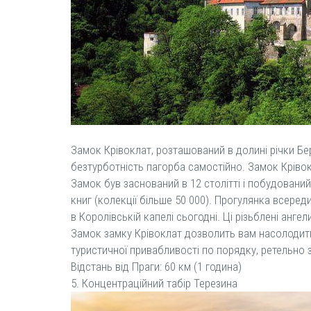
Замок Крівоклат, розташований в долині річки Бе
безтурботність пагорба самостійно. Замок Крівок
Замок був заснований в 12 столітті і побудований 
книг (колекції більше 50 000). Прогулянка всереди
в Королівській капелі сьогодні. Ці різьблені анге
Замок замку Крівоклат дозволить вам насолодити
туристичної привабливості по порядку, ретельно з
Відстань від Праги: 60 км (1 година)
5. Концентраційний табір Терезина