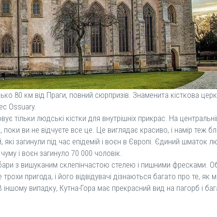
ько 80 км від Праги, повний сюрпризів. Знаменита кісткова церква
ec Ossuary.
ує тільки людські кістки для внутрішніх прикрас. На центральн
, поки ви не відчуєте все це. Це виглядає красиво, і намір теж 
 які загинули під час епідемій і воєн в Європі. Єдиний шматок л
чуму і воєн загинуло 70 000 чоловік.
-Барбари з вишуканим склепінчастою стелею і пишними фресками. О
е трохи пригода, і його відвідувачі дізнаються багато про те, як
 іншому випадку, Кутна-Гора має прекрасний вид на пагорб і баг