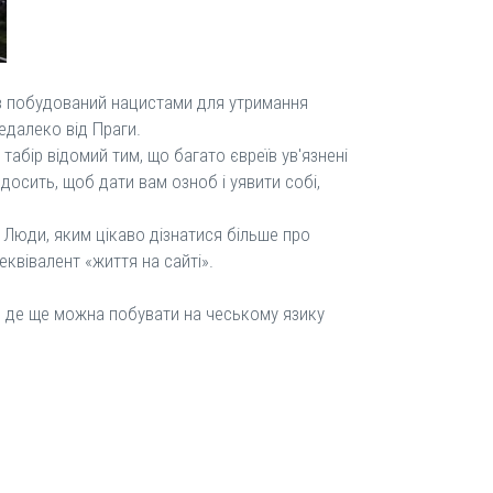
 був побудований нацистами для утримання
недалеко від Праги.
табір відомий тим, що багато євреїв ув'язнені
 досить, щоб дати вам озноб і уявити собі,
і. Люди, яким цікаво дізнатися більше про
еквівалент «життя на сайті».
е, де ще можна побувати на чеському язику