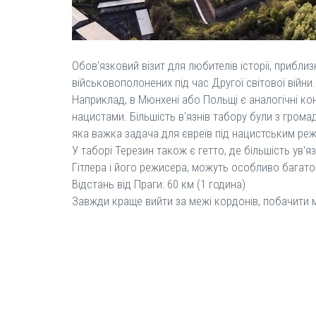
Обов'язковий візит для любителів історії, прибли
військовополонених під час Другої світової війни
Наприклад, в Мюнхені або Польщі є аналогічні кон
нацистами. Більшість в'язнів табору були з грома
яка важка задача для євреїв під нацистським ре
У таборі Терезин також є гетто, де більшість ув'я
Гітлера і його режисера, можуть особливо багато ч
Відстань від Праги: 60 км (1 година)
Завжди краще вийти за межі кордонів, побачити м