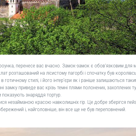
роунка, перенесе вас вчасно. Замок-замок є обов'язковим для м
лат розташований на лісистому пагорбі і спочатку був королівсь
в готичному стилі, і його інтер'єри як і раніше залишаються таки
ні замку приведе вас крізь темні плями полонених, захоплених тут
ли показують знаряддя тортур.
ся незайманою красою навколишніх гір. Це добре зберігся пейз
бережений і, найголовніше, він все ще не був переповнений.