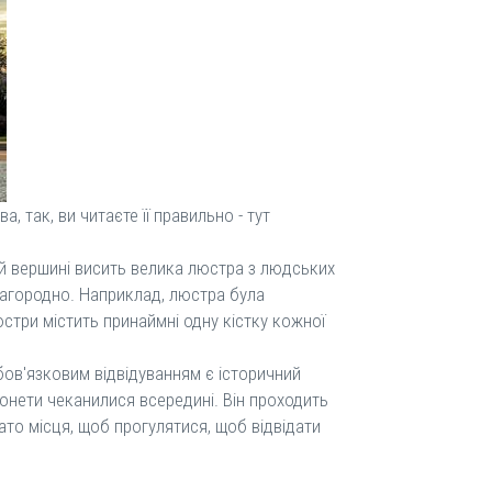
, так, ви читаєте її правильно - тут
ій вершині висить велика люстра з людських
благородно. Наприклад, люстра була
юстри містить принаймні одну кістку кожної
бов'язковим відвідуванням є історичний
 монети чеканилися всередині. Він проходить
ато місця, щоб прогулятися, щоб відвідати