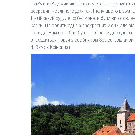
Пам'ятки: Відомий як гірське місто, не пропустіт
всередині «ослиного джина». Після цього візьміть
Італійський суд, де срібні монети були виготовле
казки. Це робить одне з прекрасних місць для ві
Порада. Вам потрібно буде не більше двох днів в К
знаходиться поруч з особняком Sedlec, звідки ви
4. Замок Крівоклат