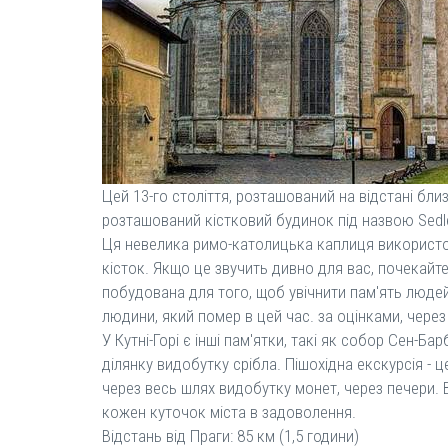
Цей 13-го століття, розташований на відстані близ
розташований кістковий будинок під назвою Sedl
Ця невелика римо-католицька каплиця використов
кісток. Якщо це звучить дивно для вас, почекайте
побудована для того, щоб увічнити пам'ять людей,
людини, який помер в цей час. за оцінками, через 
У Кутні-Горі є інші пам'ятки, такі як собор Сен
ділянку видобутку срібла. Пішохідна екскурсія - ц
через весь шлях видобутку монет, через печери. В
кожен куточок міста в задоволення.
Відстань від Праги: 85 км (1,5 години)