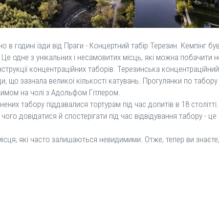
зно в годині їзди від Праги - Концертний табір Терезин. Кемпінг
. Це одне з унікальних і несамовитих місць, які можна побачити 
струкції концентраційних таборів. Терезинська концентраційний 
ди, що зазнала великої кількості катувань. Прогулянки по табору
жимом на чолі з Адольфом Гітлером.
знених табору піддавалися тортурам під час допитів в 18 столітт
ого довідатися й спостерігати під час відвідування табору - це 
ісця, які часто залишаються невидимими. Отже, тепер ви знаєт