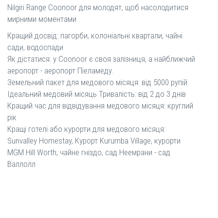
Nilgiri Range Coonoor для молодят, щоб насолодитися
мирними моментами
Кращий досвід: пагорби, колоніальні квартали, чайні
сади, водоспади
Як дістатися: у Coonoor є своя залізниця, а найближчий
аеропорт - аеропорт Піеламеду.
Земельний пакет для медового місяця: від 5000 рупій
Ідеальний медовий місяць Тривалість: від 2 до 3 днів
Кращий час для відвідування медового місяця: круглий
рік
Кращі готелі або курорти для медового місяця:
Sunvalley Homestay, Курорт Kurumba Village, курорти
MGM Hill Worth, чайне гніздо, сад Неемрани - сад
Валлолл