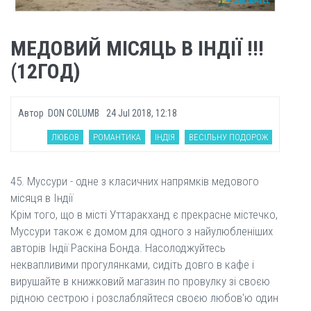
МЕДОВИЙ МІСЯЦЬ В ІНДІЇ !!!
(12ГОД)
Автор
DON COLUMB
24 Jul 2018, 12:18
ЛЮБОВ
РОМАНТИКА
ІНДІЯ
ВЕСІЛЬНУ ПОДОРОЖ
45. Муссури - одне з класичних напрямків медового
місяця в Індії
Крім того, що в місті Уттаракханд є прекрасне містечко,
Муссури також є домом для одного з найулюбленіших
авторів Індії Раскіна Бонда. Насолоджуйтесь
неквапливими прогулянками, сидіть довго в кафе і
вирушайте в книжковий магазин по провулку зі своєю
рідною сестрою і розслабляйтеся своєю любов'ю один