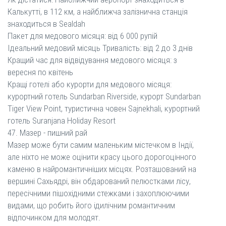
Калькутті, в 112 км, а найближча залізнична станція
знаходиться в Sealdah
Пакет для медового місяця: від 6 000 рупій
Ідеальний медовий місяць Тривалість: від 2 до 3 днів
Кращий час для відвідування медового місяця: з
вересня по квітень
Кращі готелі або курорти для медового місяця:
курортний готель Sundarban Riverside, курорт Sundarban
Tiger View Point, туристична човен Sajnekhali, курортний
готель Suranjana Holiday Resort
47. Мазер - пишний рай
Мазер може бути самим маленьким містечком в Індії,
але ніхто не може оцінити красу цього дорогоцінного
каменю в найромантичніших місцях. Розташований на
вершині Сахьядрі, він обдарований пелюстками лісу,
пересічними пішохідними стежками і захоплюючими
видами, що робить його ідилічним романтичним
відпочинком для молодят.