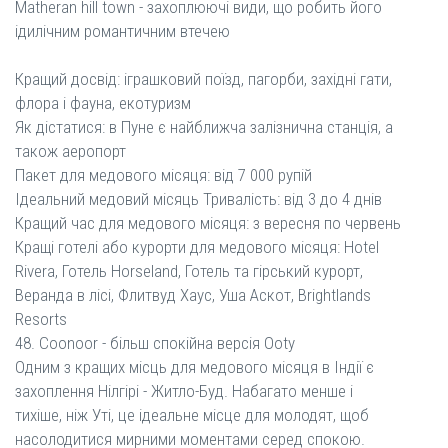
Matheran hill town - захоплюючі види, що робить його
ідилічним романтичним втечею
Кращий досвід: іграшковий поїзд, пагорби, західні гати,
флора і фауна, екотуризм
Як дістатися: в Пуне є найближча залізнична станція, а
також аеропорт
Пакет для медового місяця: від 7 000 рупій
Ідеальний медовий місяць Тривалість: від 3 до 4 днів
Кращий час для медового місяця: з вересня по червень
Кращі готелі або курорти для медового місяця: Hotel
Rivera, Готель Horseland, Готель та гірський курорт,
Веранда в лісі, Флитвуд Хаус, Уша Аскот, Brightlands
Resorts
48. Coonoor - більш спокійна версія Ooty
Одним з кращих місць для медового місяця в Індії є
захоплення Нілгірі - Житло-Буд. Набагато менше і
тихіше, ніж Уті, це ідеальне місце для молодят, щоб
насолодитися мирними моментами серед спокою.