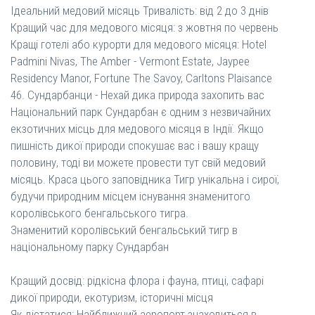
Ідеальний медовий місяць Тривалість: від 2 до 3 днів
Кращий час для медового місяця: з жовтня по червень
Кращі готелі або курорти для медового місяця: Hotel
Padmini Nivas, The Amber - Vermont Estate, Jaypee
Residency Manor, Fortune The Savoy, Carltons Plaisance
46. ​​Сундарбанци - Нехай дика природа захопить вас
Національний парк Сундарбан є одним з незвичайних
екзотичних місць для медового місяця в Індії. Якщо
пишність дикої природи спокушає вас і вашу кращу
половину, тоді ви можете провести тут свій медовий
місяць. Краса цього заповідника Тигр унікальна і сирої,
будучи природним місцем існування знаменитого
королівського бенгальського тигра.
Знаменитий королівський бенгальський тигр в
національному парку Сундарбан
Кращий досвід: рідкісна флора і фауна, птиці, сафарі
дикої природи, екотуризм, історичні місця
Як дістатися: Найближчий аеропорт знаходиться в