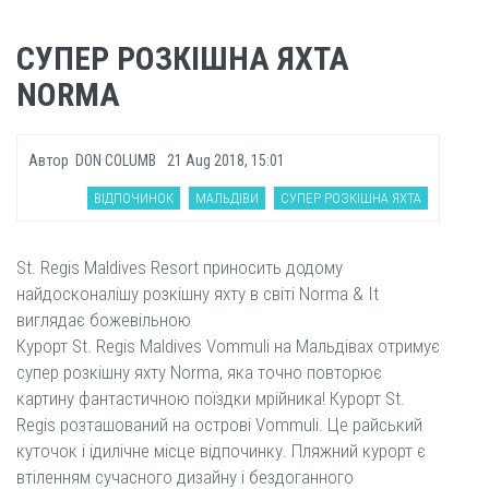
СУПЕР РОЗКІШНА ЯХТА
NORMA
Автор
DON COLUMB
21 Aug 2018, 15:01
ВІДПОЧИНОК
МАЛЬДІВИ
СУПЕР РОЗКІШНА ЯХТА
St. Regis Maldives Resort приносить додому
найдосконалішу розкішну яхту в світі Norma & It
виглядає божевільною
Курорт St. Regis Maldives Vommuli на Мальдівах отримує
супер розкішну яхту Norma, яка точно повторює
картину фантастичною поїздки мрійника! Курорт St.
Regis розташований на острові Vommuli. Це райський
куточок і ідилічне місце відпочинку. Пляжний курорт є
втіленням сучасного дизайну і бездоганного