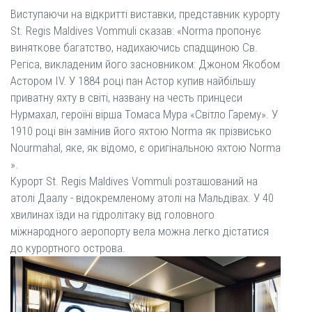
Виступаючи на відкритті виставки, представник курорту
St. Regis Maldives Vommuli сказав: «Norma пропонує
виняткове багатство, надихаючись спадщиною Св.
Регіса, викладеним його засновником: Джоном Якобом
Астором IV. У 1884 році пан Астор купив найбільшу
приватну яхту в світі, названу на честь принцеси
Нурмахал, героїні вірша Томаса Мура «Світло Гарему». У
1910 році він замінив його яхтою Norma як прізвисько
Nourmahal, яке, як відомо, є оригінальною яхтою Norma
».
Курорт St. Regis Maldives Vommuli розташований на
атолі Даалу - відокремленому атолі на Мальдівах. У 40
хвилинах їзди на гідролітаку від головного
міжнародного аеропорту вела можна легко дістатися
до курортного острова.