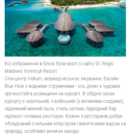
Всі зображення в блозі були взяті з сайту St. Regis
Maldives Vommuli Resort
Спа-центр Iridium, аюрведічеськоє лікування, басейн
Blue Hole з водними струменями - ось деякі з чудових
зручностей в розміщенні на курорті. В обідніх залах
курорту є азіатський, італійський (з великими сходами),
підземний винний льох, стиль хатини, підводний бар
підписи і спливає ресторан. Кожен з ресторанів добре
обладнаний стильним інтер'єром і винятковим видом на
природу, особливо величні заходи.