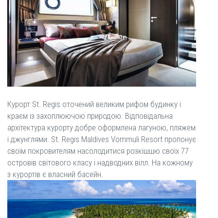
Курорт St. Regis оточений великим рифом будинку і
краєм із захоплюючою природою. Відповідальна
архітектура курорту добре оформлена лагуною, пляжем
і джунглями. St. Regis Maldives Vommuli Resort пропонує
своїм покровителям насолодитися розкішшю своїх 77
островів світового класу і надводних вілл. На кожному
з курортів є власний басейн.