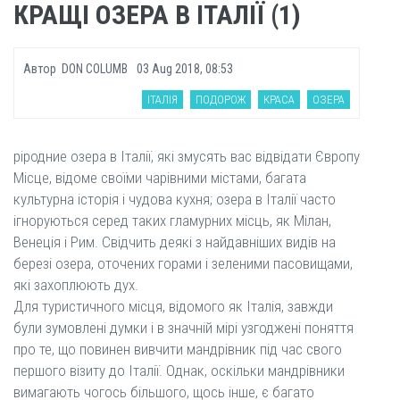
КРАЩІ ОЗЕРА В ІТАЛІЇ (1)
Автор
DON COLUMB
03 Aug 2018, 08:53
ІТАЛІЯ
ПОДОРОЖ
КРАСА
ОЗЕРА
ріродние озера в Італії, які змусять вас відвідати Європу
Місце, відоме своїми чарівними містами, багата
культурна історія і чудова кухня; озера в Італії часто
ігноруються серед таких гламурних місць, як Мілан,
Венеція і Рим. Свідчить деякі з найдавніших видів на
березі озера, оточених горами і зеленими пасовищами,
які захоплюють дух.
Для туристичного місця, відомого як Італія, завжди
були зумовлені думки і в значній мірі узгоджені поняття
про те, що повинен вивчити мандрівник під час свого
першого візиту до Італії. Однак, оскільки мандрівники
вимагають чогось більшого, щось інше, є багато