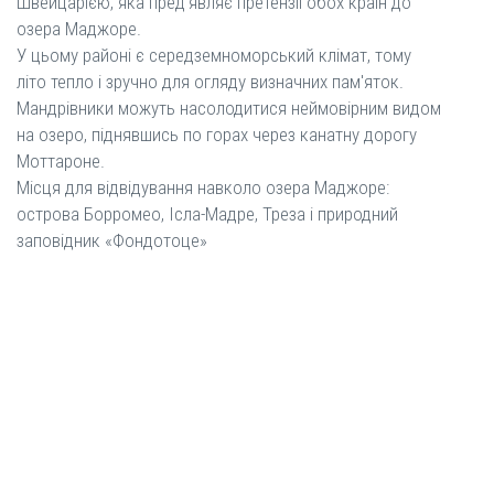
Швейцарією, яка пред'являє претензії обох країн до
озера Маджоре.
У цьому районі є середземноморський клімат, тому
літо тепло і зручно для огляду визначних пам'яток.
Мандрівники можуть насолодитися неймовірним видом
на озеро, піднявшись по горах через канатну дорогу
Моттароне.
Місця для відвідування навколо озера Маджоре:
острова Борромео, Ісла-Мадре, Треза і природний
заповідник «Фондотоце»