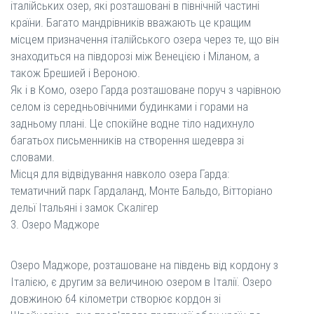
італійських озер, які розташовані в північній частині
країни. Багато мандрівників вважають це кращим
місцем призначення італійського озера через те, що він
знаходиться на півдорозі між Венецією і Міланом, а
також Брешией і Вероною.
Як і в Комо, озеро Гарда розташоване поруч з чарівною
селом із середньовічними будинками і горами на
задньому плані. Це спокійне водне тіло надихнуло
багатьох письменників на створення шедевра зі
словами.
Місця для відвідування навколо озера Гарда:
тематичний парк Гардаланд, Монте Бальдо, Вітторіано
дельї Італьяні і замок Скалігер
3. Озеро Маджоре
Озеро Маджоре, розташоване на південь від кордону з
Італією, є другим за величиною озером в Італії. Озеро
довжиною 64 кілометри створює кордон зі