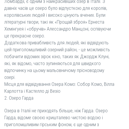
Ломбардії, є одним з найкрасивіших озер в Італії. З
давніх часів це озеро було відпусткою для королів,
королівських людей і високо цінують вчених. Були
літературні твори, такі як «Прощай зброя» Ернеста
Хемінгуея і «обручів» Алессандро Манцоні, оспівуючи
це прекрасне озеро.
Додаткова привабливість для людей, які відвідують
цей приголомшливий озерний район, - це можливість
побачити відомих зірок кіно, таких як Джордж Клуні,
які, як відомо, часто зупиняються для швидкого
відпочинку на цьому мальовничому прісноводому
озері.
Місця для відвідування Озера Комо: Собор Комо, Вілла
Карлотта і Кастелло ді Везіо
2. Озеро Гарда
Озера в Італії не приходять більше, ніж Гарда. Озеро
Гарда, відоме своєю кришталево чистою водою і
приголомшливим гірським фоном, є ще одним з