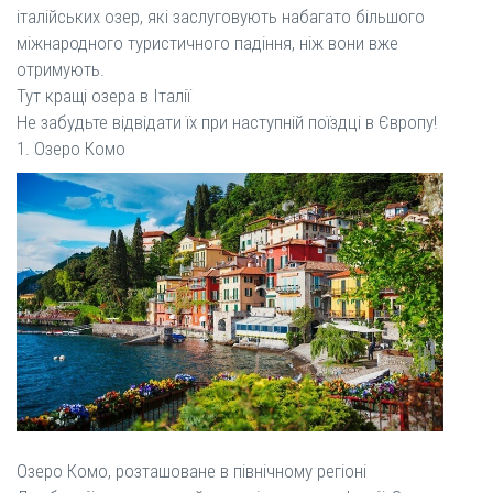
італійських озер, які заслуговують набагато більшого
міжнародного туристичного падіння, ніж вони вже
отримують.
Тут кращі озера в Італії
Не забудьте відвідати їх при наступній поїздці в Європу!
1. Озеро Комо
Озеро Комо, розташоване в північному регіоні