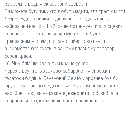
Збережіть це для сільської місцевості
Ви можете бути тим, хто любить їздити, але трафік міст і
безрозсудні навички водіння не приведуть вас в
найкращий настрій. Найкраще дотримуватися місцевих
перевезень. Проте, сільська місцевість буде
прекрасним місцем для самостійного водіння і
знайомства без суєти, в вашому власному просторі,
серед краси.
16. Чим блідіше колір, тим краще gelato
Через відсутність харчової забарвлення справжні
гелатоси блідіше. Банановий Gelato морозива був би
сіруватим. Так що не дозволяйте квітам обманювати
вас. Зрештою, ви не можете дозволити собі вибрати
неправильного, коли ви жадаєте правильного!