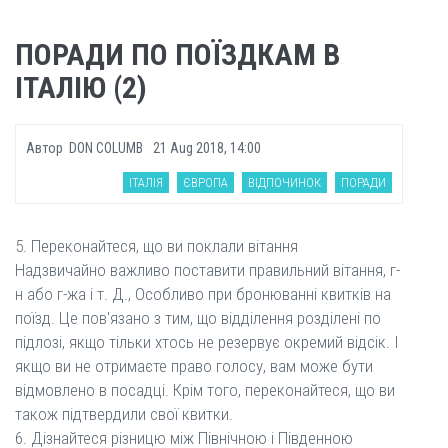
ПОРАДИ ПО ПОЇЗДКАМ В
ІТАЛІЮ (2)
Автор
DON COLUMB
21 Aug 2018, 14:00
ІТАЛІЯ
ЄВРОПА
ВІДПОЧИНОК
ПОРАДИ
5. Переконайтеся, що ви поклали вітання
Надзвичайно важливо поставити правильний вітання, г-
н або г-жа і т. Д., Особливо при бронюванні квитків на
поїзд. Це пов'язано з тим, що відділення розділені по
підлозі, якщо тільки хтось не резервує окремий відсік. І
якщо ви не отримаєте право голосу, вам може бути
відмовлено в посадці. Крім того, переконайтеся, що ви
також підтвердили свої квитки.
6. Дізнайтеся різницю між Північною і Південною