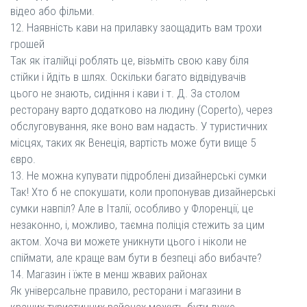
відео або фільми.
12. Наявність кави на прилавку заощадить вам трохи
грошей
Так як італійці роблять це, візьміть свою каву біля
стійки і йдіть в шлях. Оскільки багато відвідувачів
цього не знають, сидіння і кави і т. Д. За столом
ресторану варто додатково на людину (Coperto), через
обслуговування, яке воно вам надасть. У туристичних
місцях, таких як Венеція, вартість може бути вище 5
євро.
13. Не можна купувати підроблені дизайнерські сумки
Так! Хто б не спокушати, коли пропонував дизайнерські
сумки навпіл? Але в Італії, особливо у Флоренції, це
незаконно, і, можливо, таємна поліція стежить за цим
актом. Хоча ви можете уникнути цього і ніколи не
спіймати, але краще вам бути в безпеці або вибачте?
14. Магазин і їжте в менш жвавих районах
Як універсальне правило, ресторани і магазини в
кращих туристичних районах можуть бути дуже