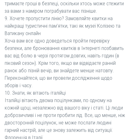
тримаєте гроші в безпеці, оскільки хтось може стежити
за вами з наміром пограбувати вас пізніше.
9. Хочете пропустити лінію? Замовляйте квитки на
найкращі туристичні пам'ятки, такі як музеї Колізею та
Ватикану онлайн
Хоча вам все одно доведеться пройти перевірку
безпеки, але бронювання квитків в Інтернеті позбавить
вас від болю в черзі протягом довгих, навіть годин (в
піковий сезон). Крім того, якщо ви відвідаєте ранній
ранок або пізній вечір, ви знайдете менше натовпу.
Переконайтеся, що ви провели дослідження щодо
зборів і часу.
10. Знати, як вітають італійці
Італійці вітають двома поцілунками, по одному на
кожній щоці, незалежно від вашого віку і статі. Ці люди
доброзичливі і не проти пробити лід. Все, що менше, ніж
двосторонній поцілунок, не може послати людині
гарний настрій, але це знову залежить від ситуації.
Флоренція в Італії