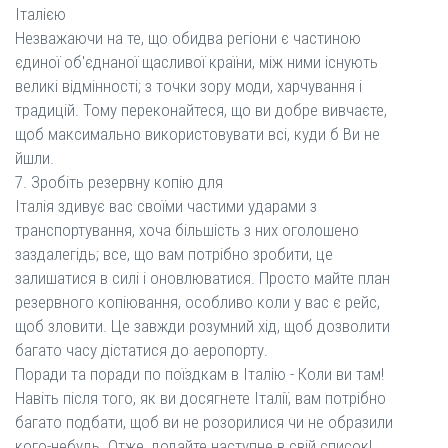
Італією
Незважаючи на те, що обидва регіони є частиною
єдиної об'єднаної щасливої ​​країни, між ними існують
великі відмінності; з точки зору моди, харчування і
традицій. Тому переконайтеся, що ви добре вивчаєте,
щоб максимально використовувати всі, куди б Ви не
йшли.
7. Зробіть резервну копію для
Італія здивує вас своїми частими ударами з
транспортування, хоча більшість з них оголошено
заздалегідь; все, що вам потрібно зробити, це
залишатися в силі і оновлюватися. Просто майте план
резервного копіювання, особливо коли у вас є рейс,
щоб зловити. Це завжди розумний хід, щоб дозволити
багато часу дістатися до аеропорту.
Поради та поради по поїздкам в Італію - Коли ви там!
Навіть після того, як ви досягнете Італії, вам потрібно
багато подбати, щоб ви не розорилися чи не образили
кого-небудь. Отже, додайте наступне в свій список!