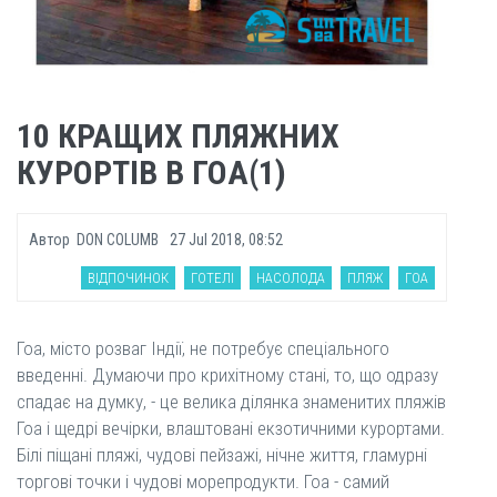
10 КРАЩИХ ПЛЯЖНИХ
КУРОРТІВ В ГОА(1)
Автор
DON COLUMB
27 Jul 2018, 08:52
ВІДПОЧИНОК
ГОТЕЛІ
НАСОЛОДА
ПЛЯЖ
ГОА
Гоа, місто розваг Індії, не потребує спеціального
введенні. Думаючи про крихітному стані, то, що одразу
спадає на думку, - це велика ділянка знаменитих пляжів
Гоа і щедрі вечірки, влаштовані екзотичними курортами.
Білі піщані пляжі, чудові пейзажі, нічне життя, гламурні
торгові точки і чудові морепродукти. Гоа - самий