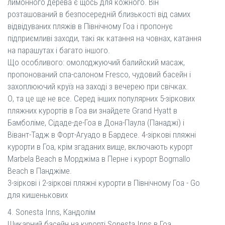
лимонного дерева є щось для кожного. Він
розташований в безпосередній близькості від самих
відвідуваних пляжів в Північному Гоа і пропонує
підприємливі заходи, такі як катання на човнах, катання
на парашутах і багато іншого.
Що особливого: омолоджуючий балийский масаж,
пропонований спа-салоном Fresco, чудовий басейн і
захоплюючий круїз на заході з вечерею при свічках.
О, та це ще не все. Серед інших популярних 5-зіркових
пляжних курортів в Гоа ви знайдете Grand Hyatt в
Бамболіме, Сідаде-де-Гоа в Дона-Паула (Панаджі) і
Вівант-Тадж в Форт-Агуадо в Бардесе. 4-зіркові пляжні
курорти в Гоа, крім згаданих вище, включають курорт
Marbela Beach в Морджіма в Перне і курорт Bogmallo
Beach в Панджіме.
3-зіркові і 2-зіркові пляжні курорти в Північному Гоа - Go
для кишенькових
4. Sonesta Inns, Кандолім
Шикарний басейн на курорті Sonesta Inns в Гоа