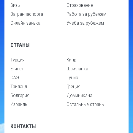
Визы
Страхование
Загранпаспорта
Работа за рубежем
Онлайн заявка
Учеба за рубежем
СТРАНЫ
Турция
Кипр
Египет
Шри-ланка
ОАЭ
Тунис
Таиланд
Греция
Болгария
Доминикана
Израиль
Остальные страны...
КОНТАКТЫ