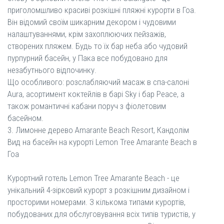
приголомшливо красиві розкішні пляжні курорти в Гоа.
Він відомий своїм шикарним декором і чудовими
налаштуваннями, крім захоплюючих пейзажів,
створених пляжем. Будь то їх бар неба або чудовий
пурпурний басейн, у Пака все побудовано для
незабутнього відпочинку.
Що особливого: розслабляючий масаж в спа-салоні
Aura, асортимент коктейлів в барі Sky і бар Peace, а
також романтичні кабани поруч з фіолетовим
басейном.
3. Лимонне дерево Amarante Beach Resort, Кандолім
Вид на басейн на курорті Lemon Tree Amarante Beach в
Гоа
Курортний готель Lemon Tree Amarante Beach - це
унікальний 4-зірковий курорт з розкішним дизайном і
просторими номерами. З кількома типами курортів,
побудованих для обслуговування всіх типів туристів, у