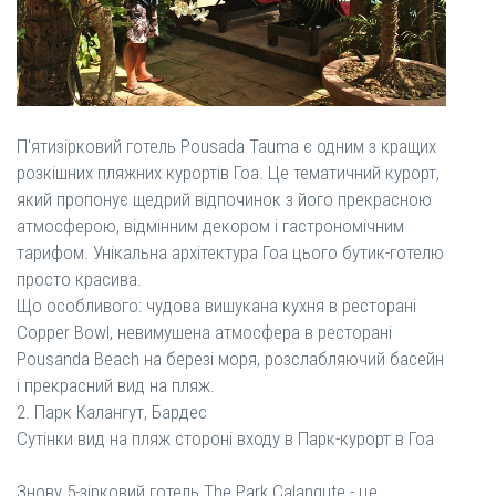
П'ятизірковий готель Pousada Tauma є одним з кращих
розкішних пляжних курортів Гоа. Це тематичний курорт,
який пропонує щедрий відпочинок з його прекрасною
атмосферою, відмінним декором і гастрономічним
тарифом. Унікальна архітектура Гоа цього бутик-готелю
просто красива.
Що особливого: чудова вишукана кухня в ресторані
Copper Bowl, невимушена атмосфера в ресторані
Pousanda Beach на березі моря, розслабляючий басейн
і прекрасний вид на пляж.
2. Парк Калангут, Бардес
Сутінки вид на пляж стороні входу в Парк-курорт в Гоа
Знову 5-зірковий готель The Park Calangute - це