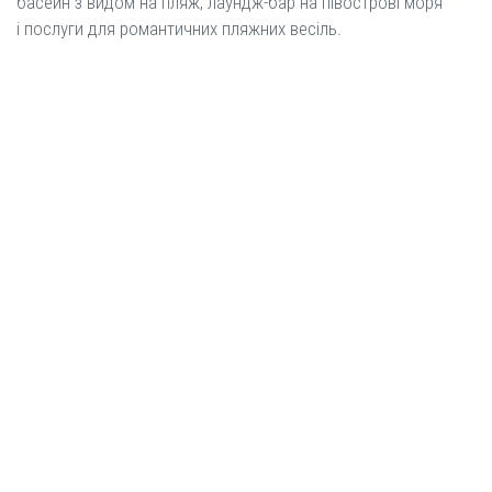
басейн з видом на пляж, лаундж-бар на півострові моря
і послуги для романтичних пляжних весіль.