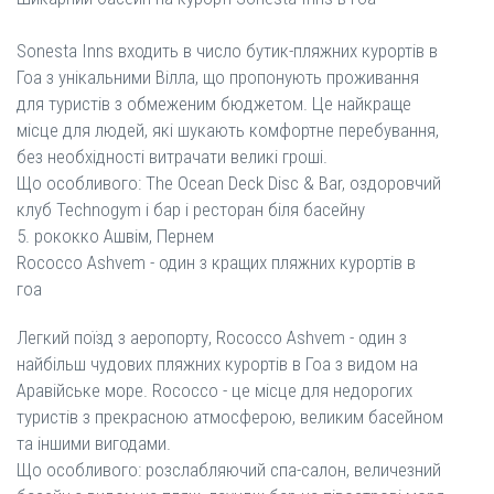
Sonesta Inns входить в число бутик-пляжних курортів в
Гоа з унікальними Вілла, що пропонують проживання
для туристів з обмеженим бюджетом. Це найкраще
місце для людей, які шукають комфортне перебування,
без необхідності витрачати великі гроші.
Що особливого: The Ocean Deck Disc & Bar, оздоровчий
клуб Technogym і бар і ресторан біля басейну
5. рококко Ашвім, Пернем
Rococco Ashvem - один з кращих пляжних курортів в
гоа
Легкий поїзд з аеропорту, Rococco Ashvem - один з
найбільш чудових пляжних курортів в Гоа з видом на
Аравійське море. Rococco - це місце для недорогих
туристів з прекрасною атмосферою, великим басейном
та іншими вигодами.
Що особливого: розслабляючий спа-салон, величезний