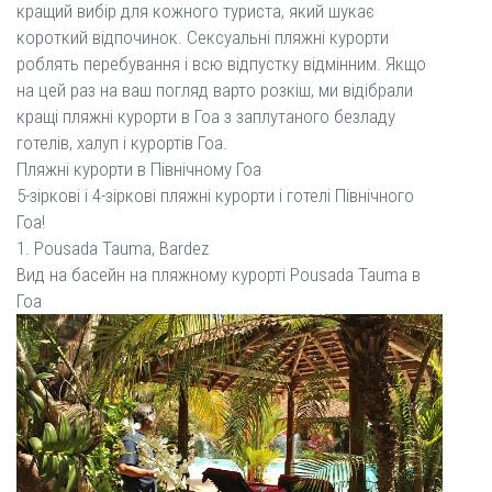
кращий вибір для кожного туриста, який шукає
короткий відпочинок. Сексуальні пляжні курорти
роблять перебування і всю відпустку відмінним. Якщо
на цей раз на ваш погляд варто розкіш, ми відібрали
кращі пляжні курорти в Гоа з заплутаного безладу
готелів, халуп і курортів Гоа.
Пляжні курорти в Північному Гоа
5-зіркові і 4-зіркові пляжні курорти і готелі Північного
Гоа!
1. Pousada Tauma, Bardez
Вид на басейн на пляжному курорті Pousada Tauma в
Гоа