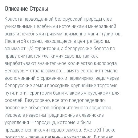
Описание Страны
Красота первозданной белорусской природы с ее
уникальными целебными источниками минеральной
воды и лечебными грязями неизменно манит туристов.
Леса этой страны, находящиеся в центре Европы,
занимают 1/3 территории, а белорусские болота по
праву считаются «легкими» Европы, так как
вырабатывают значительное количество кислорода.
Беларусь – страна замков. Память ее хранит немало
воспоминаний о сражениях и перемириях, ведь через
белорусские земли проходили крупнейшие торговые
пути, и эти территории были «лакомым кусочком» для
соседей. Безусловно, все это предопределило
появление объектов оборонительного зодчества.
Издревле известны традиционные славянские
укрепления – городища, которые и были
предшественниками первых замков. Уже в XIII веке
появились первые каменные укрепления. В пример