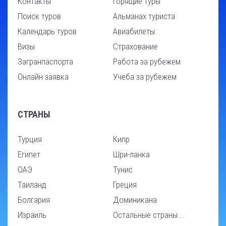
Контакты
Горящие туры
Поиск туров
Альманах туриста
Календарь туров
Авиабилеты
Визы
Страхование
Загранпаспорта
Работа за рубежем
Онлайн заявка
Учеба за рубежем
СТРАНЫ
Турция
Кипр
Египет
Шри-ланка
ОАЭ
Тунис
Таиланд
Греция
Болгария
Доминикана
Израиль
Остальные страны...