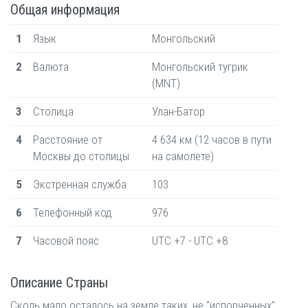
Общая информация
1
Язык
Монгольский
2
Валюта
Монгольский тугрик
(MNT)
3
Столица
Улан-Батор
4
Расстояние от
4 634 км (12 часов в пути
Москвы до столицы
на самолете)
5
Экстренная служба
103
6
Телефонный код
976
7
Часовой пояс
UTC +7 - UTC +8
Описание Страны
Сколь мало осталось на земле таких, не "испорченных"