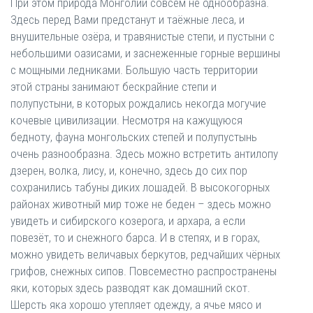
При этом природа Монголии совсем не однообразна.
Здесь перед Вами предстанут и таёжные леса, и
внушительные озёра, и травянистые степи, и пустыни с
небольшими оазисами, и заснеженные горные вершины
с мощными ледниками. Большую часть территории
этой страны занимают бескрайние степи и
полупустыни, в которых рождались некогда могучие
кочевые цивилизации. Несмотря на кажущуюся
бедноту, фауна монгольских степей и полупустынь
очень разнообразна. Здесь можно встретить антилопу
дзерен, волка, лису, и, конечно, здесь до сих пор
сохранились табуны диких лошадей. В высокогорных
районах животный мир тоже не беден – здесь можно
увидеть и сибирского козерога, и архара, а если
повезёт, то и снежного барса. И в степях, и в горах,
можно увидеть величавых беркутов, редчайших чёрных
грифов, снежных сипов. Повсеместно распространены
яки, которых здесь разводят как домашний скот.
Шерсть яка хорошо утепляет одежду, а ячье мясо и