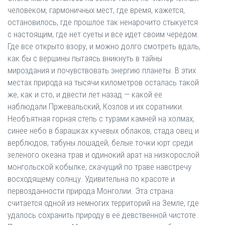
человеком, гармоничных мест, где время, кажется,
остановилось, где прошлое так ненарочито стыкуется
с настоящим, где нет суеты и все идет своим чередом.
Где все открыто взору, и можно долго смотреть вдаль,
как бы с вершины пытаясь вникнуть в тайны
мироздания и почувствовать энергию планеты. В этих
местах природа на тысячи километров осталась такой
же, как и сто, и двести лет назад — какой ее
наблюдали Пржевальский, Козлов и их соратники.
Необъятная горная степь с турами камней на холмах,
синее небо в барашках кучевых облаков, стада овец и
верблюдов, табуны лошадей, белые точки юрт среди
зеленого океана трав и одинокий арат на низкорослой
монгольской кобылке, скачущий по траве навстречу
восходящему солнцу. Удивительна по красоте и
первозданности природа Монголии. Эта страна
считается одной из немногих территорий на Земле, где
удалось сохранить природу в её девственной чистоте.