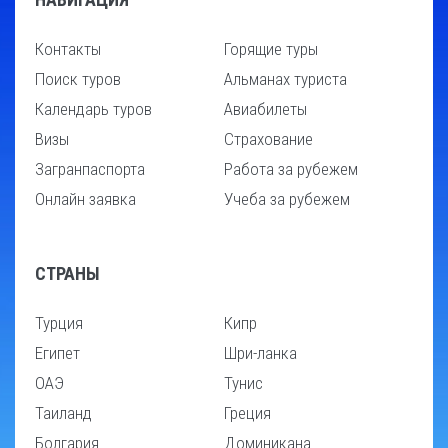
Контакты
Горящие туры
Поиск туров
Альманах туриста
Календарь туров
Авиабилеты
Визы
Страхование
Загранпаспорта
Работа за рубежем
Онлайн заявка
Учеба за рубежем
СТРАНЫ
Турция
Кипр
Египет
Шри-ланка
ОАЭ
Тунис
Таиланд
Греция
Болгария
Доминикана