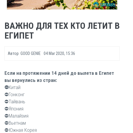
ВАЖНО ДЛЯ ТЕХ КТО ЛЕТИТ В
ЕГИПЕТ
Автор
GOOD GENIE
04 Mar 2020, 15:36
Если на протяжении 14 дней до вылета в Египет
вы вернулись из стран:
⛔️
Китай
⛔️Гонконг
⛔️Тайвань
⛔️Япония
⛔️Малайзия
⛔️Вьетнам
⛔️Южная Корея