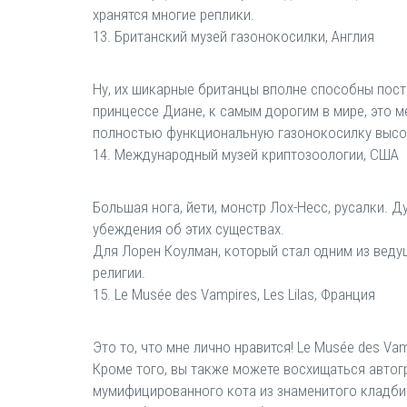
хранятся многие реплики.
13. Британский музей газонокосилки, Англия
Ну, их шикарные британцы вполне способны пост
принцессе Диане, к самым дорогим в мире, это м
полностью функциональную газонокосилку высот
14. Международный музей криптозоологии, США
Большая нога, йети, монстр Лох-Несс, русалки.
убеждения об этих существах.
Для Лорен Коулман, который стал одним из веду
религии.
15. Le Musée des Vampires, Les Lilas, Франция
Это то, что мне лично нравится! Le Musée des Vamp
Кроме того, вы также можете восхищаться автог
мумифицированного кота из знаменитого кладбищ