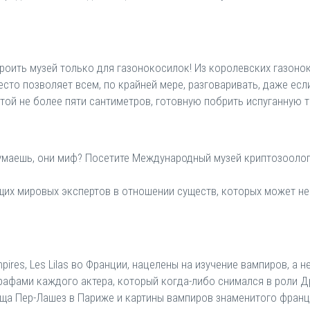
роить музей только для газонокосилок! Из королевских газоно
есто позволяет всем, по крайней мере, разговаривать, даже есл
ой не более пяти сантиметров, готовную побрить испуганную т
 Думаешь, они миф? Посетите Международный музей криптозооло
щих мировых экспертов в отношении существ, которых может не 
ires, Les Lilas во Франции, нацелены на изучение вампиров, а не
рафами каждого актера, который когда-либо снимался в роли Д
а Пер-Лашез в Париже и картины вампиров знаменитого францу