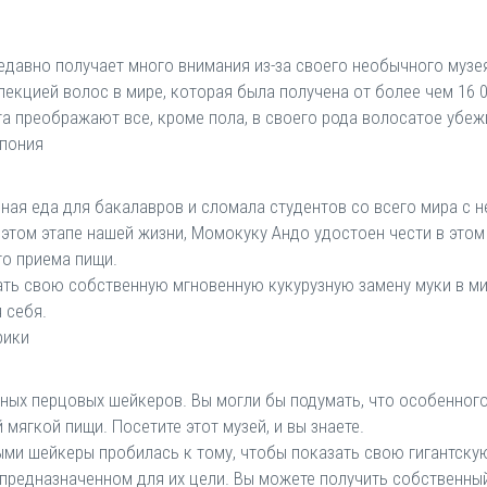
едавно получает много внимания из-за своего необычного музе
екцией волос в мире, которая была получена от более чем 16 0
та преображают все, кроме пола, в своего рода волосатое убеж
Япония
ная еда для бакалавров и сломала студентов со всего мира с н
 этом этапе нашей жизни, Момокуку Андо удостоен чести в это
го приема пищи.
лать свою собственную мгновенную кукурузную замену муки в ми
 себя.
рики
еных перцовых шейкеров. Вы могли бы подумать, что особенног
мягкой пищи. Посетите этот музей, и вы знаете.
и шейкеры пробилась к тому, чтобы показать свою гигантскую
предназначенном для их цели. Вы можете получить собственный