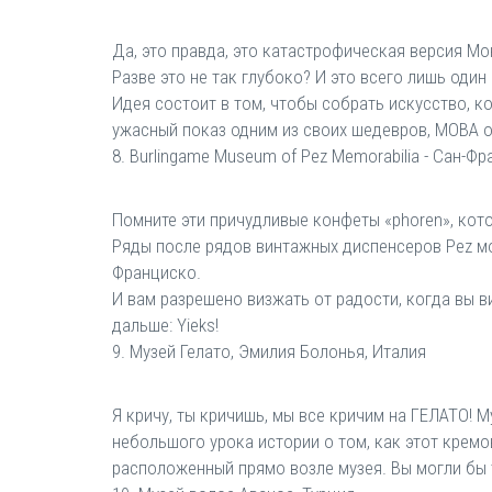
Да, это правда, это катастрофическая версия М
Разве это не так глубоко? И это всего лишь один
Идея состоит в том, чтобы собрать искусство, к
ужасный показ одним из своих шедевров, MOBA о
8. Burlingame Museum of Pez Memorabilia - Сан-Ф
Помните эти причудливые конфеты «phoren», кото
Ряды после рядов винтажных диспенсеров Pez мо
Франциско.
И вам разрешено визжать от радости, когда вы ви
дальше: Yieks!
9. Музей Гелато, Эмилия Болонья, Италия
Я кричу, ты кричишь, мы все кричим на ГЕЛАТО!
небольшого урока истории о том, как этот кремов
расположенный прямо возле музея. Вы могли бы 