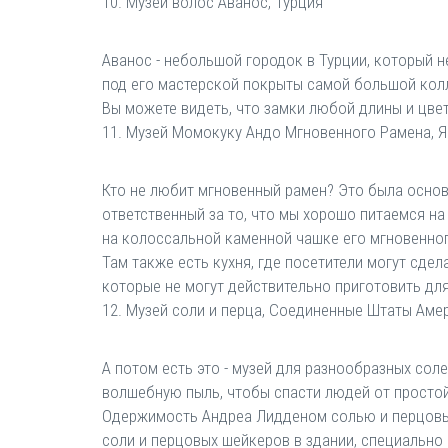
10. Музей волос Аванос, Турция
Аванос - небольшой городок в Турции, который н
под его мастерской покрыты самой большой колл
Вы можете видеть, что замки любой длины и цве
11. Музей Момокуку Андо Мгновенного Рамена, 
Кто не любит мгновенный рамен? Это была основ
ответственный за то, что мы хорошо питаемся на
на колоссальной каменной чашке его мгновенно
Там также есть кухня, где посетители могут сде
которые не могут действительно приготовить для
12. Музей соли и перца, Соединенные Штаты Аме
А потом есть это - музей для разнообразных сол
волшебную пыль, чтобы спасти людей от простой 
Одержимость Андреа Лидденом солью и перцовым
соли и перцовых шейкеров в здании, специально 