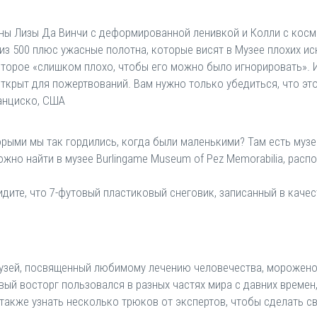
оны Лизы Да Винчи с деформированной ленивкой и Колли с косм
 из 500 плюс ужасные полотна, которые висят в Музее плохих ис
оторое «слишком плохо, чтобы его можно было игнорировать». И
ткрыт для пожертвований. Вам нужно только убедиться, что это
ранциско, США
рыми мы так гордились, когда были маленькими? Там есть музей
жно найти в музее Burlingame Museum of Pez Memorabilia, расп
дите, что 7-футовый пластиковый снеговик, записанный в качес
 Музей, посвященный любимому лечению человечества, морожено
ый восторг пользовался в разных частях мира с давних времен, 
также узнать несколько трюков от экспертов, чтобы сделать с