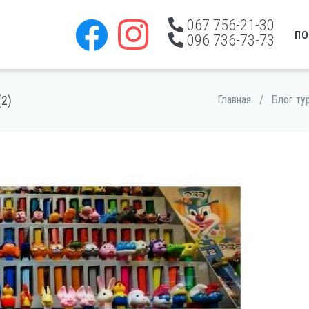
067 756-21-30
ПО
096 736-73-73
2)
Главная
/
Блог ту