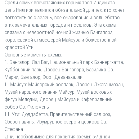
Среди самых впечатляющих горных троп Индии эта
цепь Нилгири является обязательной для тех, кто хочет
поглотить всю зелень, все очарование и волшебство
этих замечательных городов и поселков. Эта схема
связана с невероятной ночной жизнью Бангалора,
королевской атмосферой Майсура и божественной
красотой Ути.
Основные моменты схемы:
1. Бангалор: Лал Баг, Национальный парк Баннергхатта,
Куббонский парк, Дворец Бангалора, Базилика Св.
Марии, Бангалор, Форт Деванахалли
II. Майсур: Майсорский зоопарк, Дворец Джаганмохан,
Музей народного знания Майсур, Музей восковых
фигур Мелодии, Дворец Майсура и Кафедральный
собор Св. Филомены
III. Ути: Доддабетта, Правительственный сад роз,
Озеро лавины, Изумрудное озеро и церковь Св.
Стефана
Дни, необходимые для покрытия схемы: 5-7 дней