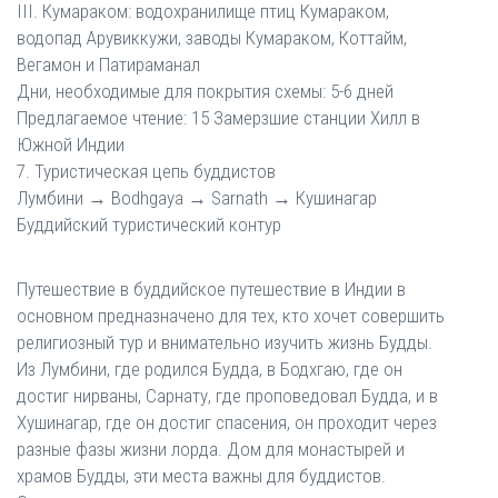
III. Кумараком: водохранилище птиц Кумараком,
водопад Арувиккужи, заводы Кумараком, Коттайм,
Вегамон и Патираманал
Дни, необходимые для покрытия схемы: 5-6 дней
Предлагаемое чтение: 15 Замерзшие станции Хилл в
Южной Индии
7. Туристическая цепь буддистов
Лумбини → Bodhgaya → Sarnath → Кушинагар
Буддийский туристический контур
Путешествие в буддийское путешествие в Индии в
основном предназначено для тех, кто хочет совершить
религиозный тур и внимательно изучить жизнь Будды.
Из Лумбини, где родился Будда, в Бодхгаю, где он
достиг нирваны, Сарнату, где проповедовал Будда, и в
Хушинагар, где он достиг спасения, он проходит через
разные фазы жизни лорда. Дом для монастырей и
храмов Будды, эти места важны для буддистов.