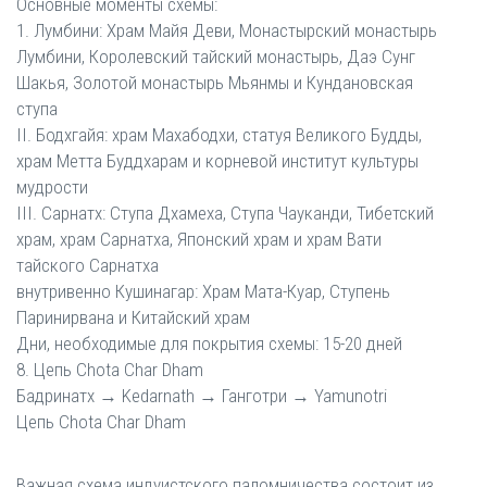
Основные моменты схемы:
1. Лумбини: Храм Майя Деви, Монастырский монастырь
Лумбини, Королевский тайский монастырь, Даэ Сунг
Шакья, Золотой монастырь Мьянмы и Кундановская
ступа
II. Бодхгайя: храм Махабодхи, статуя Великого Будды,
храм Метта Буддхарам и корневой институт культуры
мудрости
III. Сарнатх: Ступа Дхамеха, Ступа Чауканди, Тибетский
храм, храм Сарнатха, Японский храм и храм Вати
тайского Сарнатха
внутривенно Кушинагар: Храм Мата-Куар, Ступень
Паринирвана и Китайский храм
Дни, необходимые для покрытия схемы: 15-20 дней
8. Цепь Chota Char Dham
Бадринатх → Kedarnath → Ганготри → Yamunotri
Цепь Chota Char Dham
Важная схема индуистского паломничества состоит из