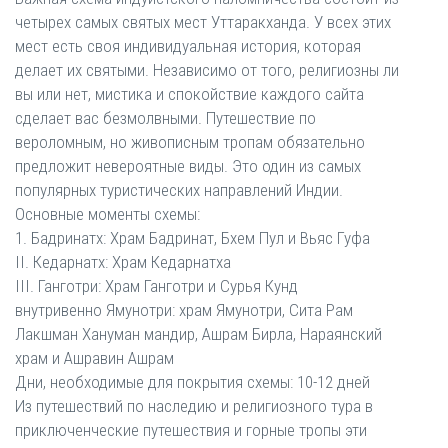
четырех самых святых мест Уттаракханда. У всех этих
мест есть своя индивидуальная история, которая
делает их святыми. Независимо от того, религиозны ли
вы или нет, мистика и спокойствие каждого сайта
сделает вас безмолвными. Путешествие по
вероломным, но живописным тропам обязательно
предложит невероятные виды. Это один из самых
популярных туристических направлений Индии.
Основные моменты схемы:
1. Бадринатх: Храм Бадринат, Бхем Пул и Вьяс Гуфа
II. Кедарнатх: Храм Кедарнатха
III. Ганготри: Храм Ганготри и Сурья Кунд
внутривенно Ямунотри: храм Ямунотри, Сита Рам
Лакшман Хануман мандир, Ашрам Бирла, Нараянский
храм и Ашравин Ашрам
Дни, необходимые для покрытия схемы: 10-12 дней
Из путешествий по наследию и религиозного тура в
приключенческие путешествия и горные тропы эти