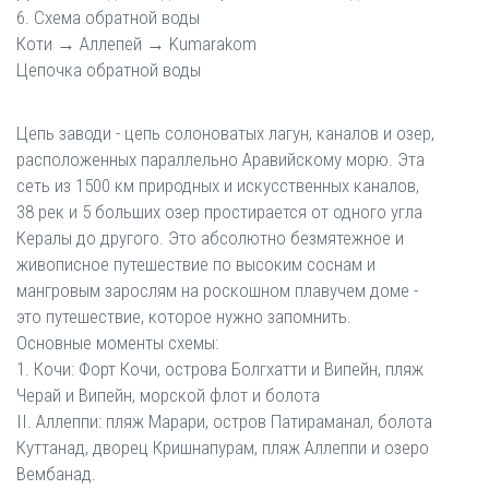
6. Схема обратной воды
Коти → Аллепей → Kumarakom
Цепочка обратной воды
Цепь заводи - цепь солоноватых лагун, каналов и озер,
расположенных параллельно Аравийскому морю. Эта
сеть из 1500 км природных и искусственных каналов,
38 рек и 5 больших озер простирается от одного угла
Кералы до другого. Это абсолютно безмятежное и
живописное путешествие по высоким соснам и
мангровым зарослям на роскошном плавучем доме -
это путешествие, которое нужно запомнить.
Основные моменты схемы:
1. Кочи: Форт Кочи, острова Болгхатти и Випейн, пляж
Черай и Випейн, морской флот и болота
II. Аллеппи: пляж Марари, остров Патираманал, болота
Куттанад, дворец Кришнапурам, пляж Аллеппи и озеро
Вембанад.