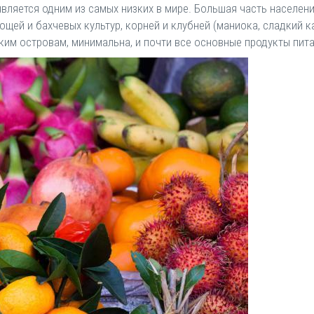
является одним из самых низких в мире. Большая часть населе
щей и бахчевых культур, корней и клубней (маниока, сладкий к
ким островам, минимальна, и почти все основные продукты пи