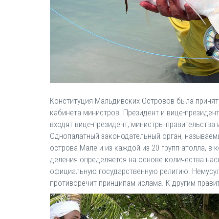
Конституция Мальдивских Островов была принята 
кабинета министров. Президент и вице-президен
входят вице-президент, министры правительства
Однопалатный законодательный орган, называемы
острова Мале и из каждой из 20 групп атолла, в
деления определяется на основе количества насе
официальную государственную религию. Немусул
противоречит принципам ислама. К другим прави