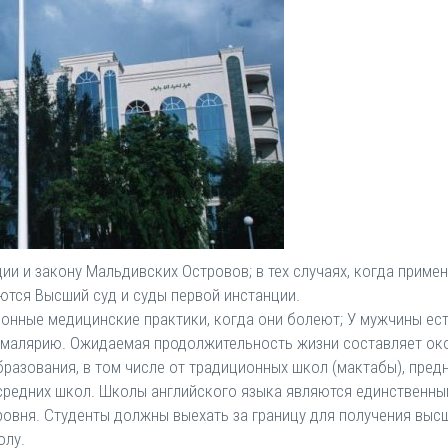
и и закону Мальдивских Островов; в тех случаях, когда приме
ются Высший суд и суды первой инстанции.
онные медицинские практики, когда они болеют; У мужчины ес
 малярию. Ожидаемая продолжительность жизни составляет око
разования, в том числе от традиционных школ (мактабы), пред
 средних школ. Школы английского языка являются единственны
ровня. Студенты должны выехать за границу для получения высш
олу.