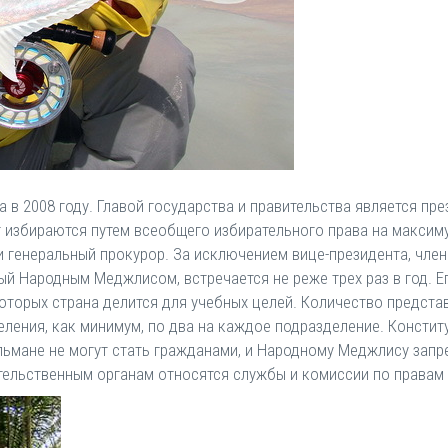
в 2008 году. Главой государства и правительства является пре
т избираются путем всеобщего избирательного права на максиму
 и генеральный прокурор. За исключением вице-президента, чле
й Народным Меджлисом, встречается не реже трех раз в год. Ег
 которых страна делится для учебных целей. Количество предст
ления, как минимум, по два на каждое подразделение. Констит
ьмане не могут стать гражданами, и Народному Меджлису запре
тельственным органам относятся службы и комиссии по правам