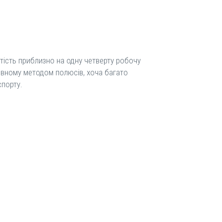
ість приблизно на одну четверту робочу
овному методом полюсів, хоча багато
спорту.