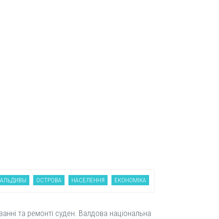
АЛЬДИВЫ
ОСТРОВА
НАСЕЛЕННЯ
ЕКОНОМІКА
уванні та ремонті суден. Валдова національна