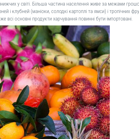
йнижчих у світі. Більша частина населення живе за межами грошо
ней і клубней (маніоки, солодкі картоплі та ямси) і тропічних ф
же всі основні продукти харчування повинні бути імпортовані.