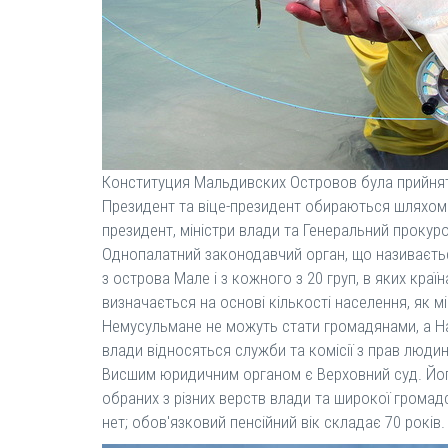
Конституция Мальдивских Островов була прийнята 
Президент та віце-президент обираються шляхом в
президент, міністри влади та Генеральний прокур
Однопалатний законодавчий орган, що називається
з острова Мале і з кожного з 20 груп, в яких краї
визначається на основі кількості населення, як м
Немусульмане не можуть стати громадянами, а На
влади відносяться служби та комісії з прав людин
Висшим юридичним органом є Верховний суд. Його 
обраних з різних верств влади та широкої громадс
нет; обов'язковий пенсійний вік складає 70 років.