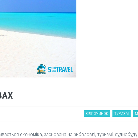
ВАХ
ВІДПОЧИНОК
ТУРИЗМ
М
вивається економіка, заснована на риболовлі, туризмі, суднобуд