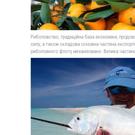
Риболовство, традиційна база економіки, продо
силу, а також складова основна частина експор
риболовного флоту механізовано. Велика частина