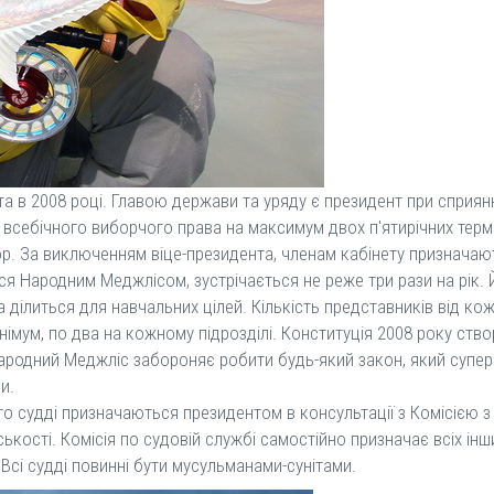
в 2008 році. Главою держави та уряду є президент при сприянні 
себічного виборчого права на максимум двох п'ятирічних терміні
ор. За виключенням віце-президента, членам кабінету призначаю
 Народним Меджлісом, зустрічається не реже три рази на рік. Й
на ділиться для навчальних цілей. Кількість представників від к
інімум, по два на кожному підрозділі. Конституція 2008 року ство
родний Меджліс забороняє робити будь-який закон, який супере
и.
судді призначаються президентом в консультації з Комісією з с
ькості. Комісія по судовій службі самостійно призначає всіх ін
 Всі судді повинні бути мусульманами-сунітами.