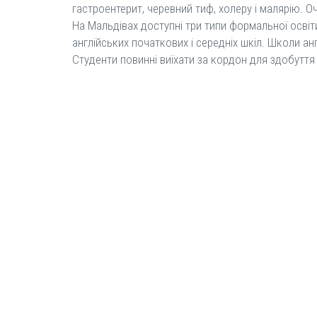
гастроентерит, черевний тиф, холеру і малярію. Оч
На Мальдівах доступні три типи формальної освіти,
англійських початкових і середніх шкіл. Школи ан
Студенти повинні виїхати за кордон для здобуття