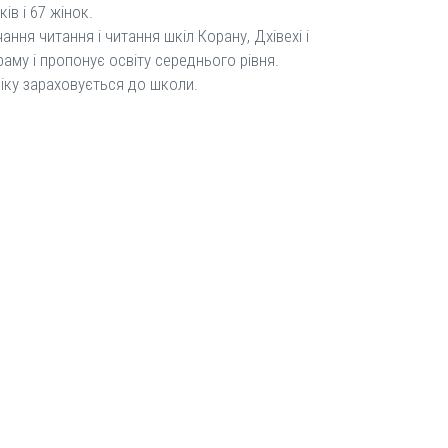
ів і 67 жінок.
ання читання і читання шкіл Корану, Дхівехі і
раму і пропонує освіту середнього рівня.
віку зараховується до школи.