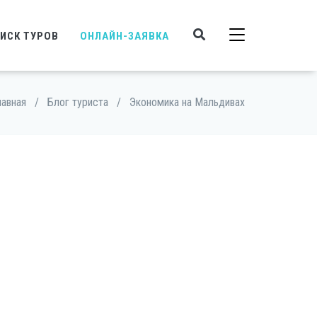
ИСК ТУРОВ
ОНЛАЙН-ЗАЯВКА
лавная
/
Блог туриста
/
Экономика на Мальдивах