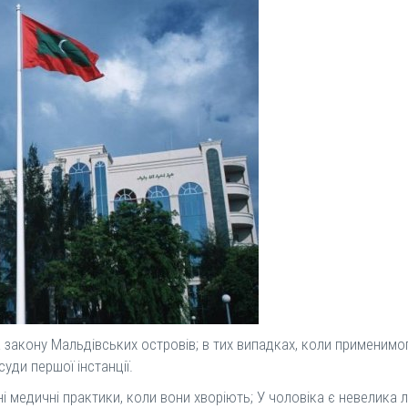
а закону Мальдівських островів; в тих випадках, коли применимо
уди першої інстанції.
 медичні практики, коли вони хворіють; У чоловіка є невелика