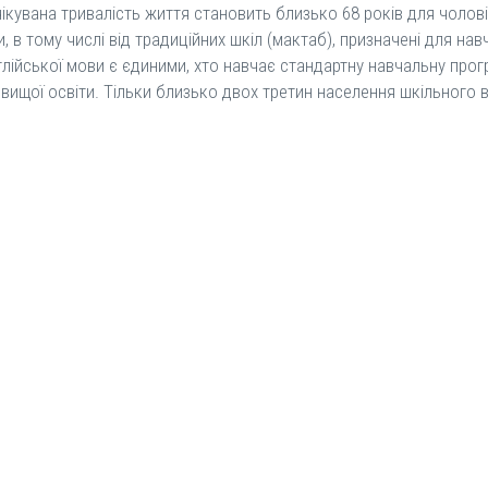
ікувана тривалість життя становить близько 68 років для чоловік
 в тому числі від традиційних шкіл (мактаб), призначені для навч
глійської мови є єдиними, хто навчає стандартну навчальну прог
 вищої освіти. Тільки близько двох третин населення шкільного 