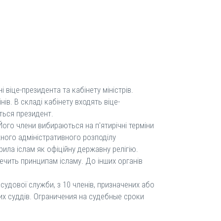
віце-президента та кабінету міністрів.
в. В складі кабінету входять віце-
ться президент.
ого члени вибираються на п'ятирічні терміни
ожного адміністративного розподілу
рила іслам як офіційну державну релігію.
чить принципам ісламу. До інших органів
удової служби, з 10 членів, призначених або
ших суддів. Ограничения на судебные сроки