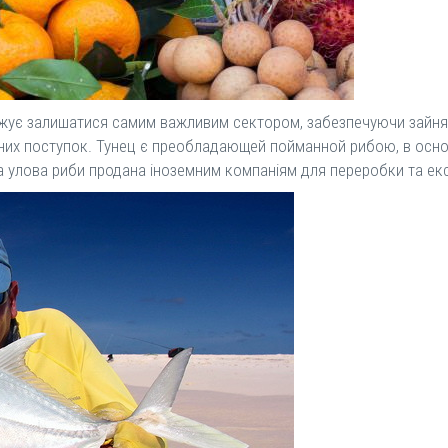
вжує залишатися самим важливим сектором, забезпечуючи зайнят
тних поступок. Тунец є преобладающей пойманной рибою, в осн
 улова риби продана іноземним компаніям для переробки та ек