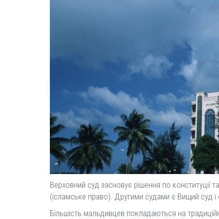
Верховний суд засновує рішення по конституції т
(ісламське право). Другими судами є Вищий суд і с
Більшість мальдивцев покладаються на традиційні