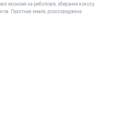
вої економії на риболовлі, збирання кокосу
руктів. Пахотная земля, розосереджена