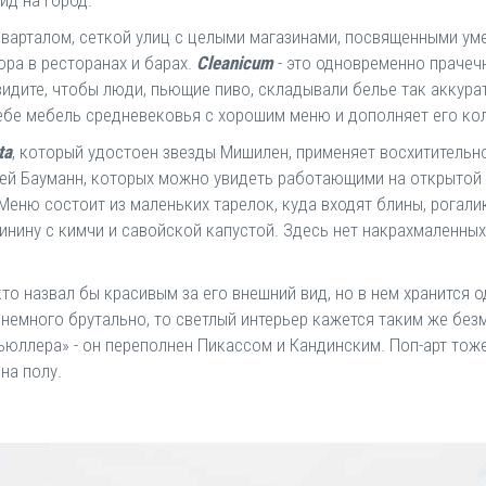
ид на город.
кварталом, сеткой улиц с целыми магазинами, посвященными у
ра в ресторанах и барах.
Cleanicum
- это одновременно прачечн
 увидите, чтобы люди, пьющие пиво, складывали белье так аккура
 себе мебель средневековья с хорошим меню и дополняет его к
ta
, который удостоен звезды Мишилен, применяет восхитительн
й Бауманн, которых можно увидеть работающими на открытой к
. Меню состоит из маленьких тарелок, куда входят блины, рогал
нину с кимчи и савойской капустой. Здесь нет накрахмаленных 
кто назвал бы красивым за его внешний вид, но в нем хранится 
 немного брутально, то светлый интерьер кажется таким же без
юллера» - он переполнен Пикассом и Кандинским. Поп-арт тож
на полу.