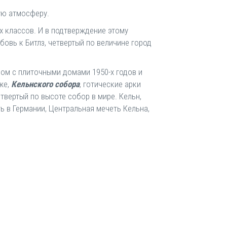
ую атмосферу.
х классов. И в подтверждение этому
бовь к Битлз, четвертый по величине город
дом с плиточными домами 1950-х годов и
же,
Кельнского собора
, готические арки
твертый по высоте собор в мире. Кельн,
ь в Германии, Центральная мечеть Кельна,