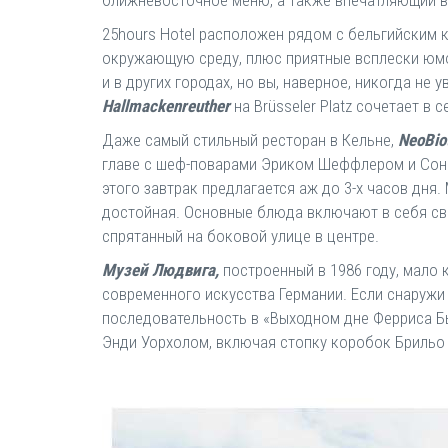
ближневосточное меню, а также впечатляющий в
25hours Hotel расположен рядом с бельгийским 
окружающую среду, плюс приятные всплески юмо
и в других городах, но вы, наверное, никогда не
Hallmackenreuther
на Brüsseler Platz сочетает в
Даже самый стильный ресторан в Кельне,
NeoBio
главе с шеф-поварами Эриком Шеффлером и Соне
этого завтрак предлагается аж до 3-х часов дня
достойная. Основные блюда включают в себя сви
спрятанный на боковой улице в центре.
Музей Людвига,
построенный в 1986 году, мало 
современного искусства Германии. Если снаружи
последовательность в «Выходном дне Ферриса Бь
Энди Уорхолом, включая стопку коробок Брильо 