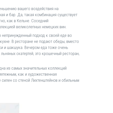
меньшению вашего воздействия на
ая и бар. Да, такая комбинация существует
тно, как в Кельне. Соседний
оллекцией великолепных немецких вин.
о непринужденный подход к своей еде во
ухне. В ресторане не подают обеды, вместо
ики и шакшука. Вечером еда тоже очень
льняных скатертей, это крошечный ресторан,
одна из самых значительных коллекций
мятежным, как и художественная
е силен со стеной Лихтенштейнов и обильным