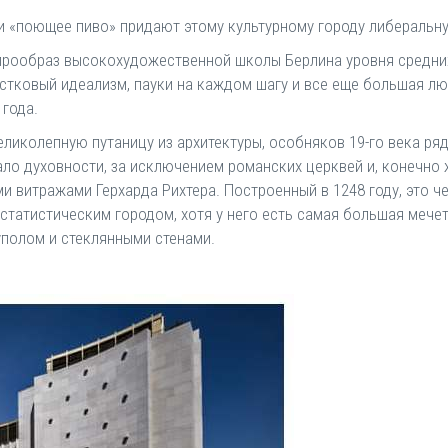
 и «поющее пиво» придают этому культурному городу либеральн
 прообраз высокохудожественной школы Берлина уровня средни
остковый идеализм, пауки на каждом шагу и все еще большая лю
 года.
великолепную путаницу из архитектуры, особняков 19-го века ря
ало духовности, за исключением романских церквей и, конечно 
 витражами Герхарда Рихтера. Построенный в 1248 году, это че
статистическим городом, хотя у него есть самая большая мечет
полом и стеклянными стенами.