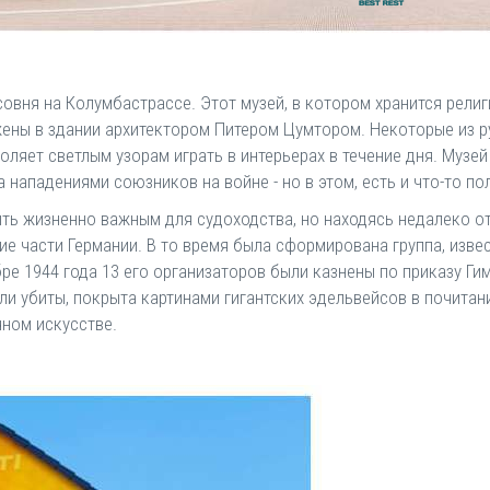
овня на Колумбастрассе. Этот музей, в котором хранится религ
ены в здании архитектором Питером Цумтором. Некоторые из р
яет светлым узорам играть в интерьерах в течение дня. Музей
 нападениями союзников на войне - но в этом, есть и что-то п
ть жизненно важным для судоходства, но находясь недалеко от
гие части Германии. В то время была сформирована группа, изве
ре 1944 года 13 его организаторов были казнены по приказу Ги
ли убиты, покрыта картинами гигантских эдельвейсов в почитан
чном искусстве.