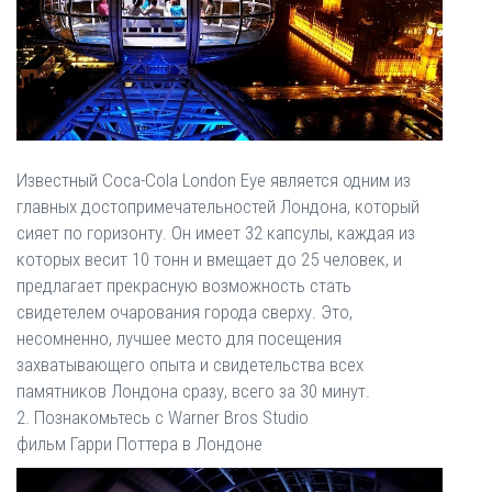
Известный Coca-Cola London Eye является одним из
главных достопримечательностей Лондона, который
сияет по горизонту. Он имеет 32 капсулы, каждая из
которых весит 10 тонн и вмещает до 25 человек, и
предлагает прекрасную возможность стать
свидетелем очарования города сверху. Это,
несомненно, лучшее место для посещения
захватывающего опыта и свидетельства всех
памятников Лондона сразу, всего за 30 минут.
2. Познакомьтесь с Warner Bros Studio
фильм Гарри Поттера в Лондоне