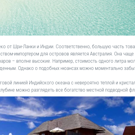
ко от Шри-Ланки и Индии. Соответственно, большую часть тов
рством-импортером для островов является Австралия. Она чаще
варов – вполне высокие. Например, стоимость одного литра мо
зведенным. Однако о подобных нюансах можно моментально забы
овой линией Индийского океана с невероятно теплой и криста
глубине можно разглядеть все богатство местной подводной фл