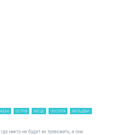
ОКЕАН
ОСТРІВ
МІСЦЕ
ПОСЛУГА
МАЛЬДІВИ.
де никто не будет их тревожить, и они