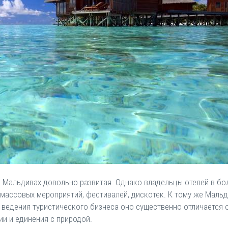
на Мальдивах довольно развитая. Однако владельцы отелей в б
массовых мероприятий, фестивалей, дискотек. К тому же Мальди
ведения туристического бизнеса оно существенно отличается о
ии и единения с природой.