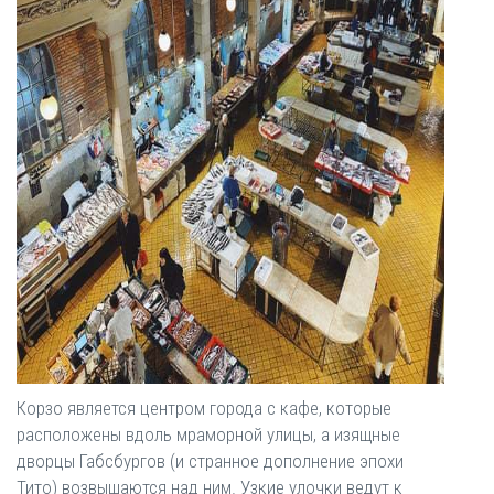
Корзо является центром города с кафе, которые
расположены вдоль мраморной улицы, а изящные
дворцы Габсбургов (и странное дополнение эпохи
Тито) возвышаются над ним. Узкие улочки ведут к