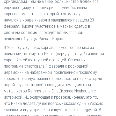
оригиналами. Тем не менее, большинство людей все
еще ассоциируют звончари с самым большим
карнавалом в стране, который в этом году
начался в конце января и завершился парадом 23
февраля. Тысячи участников в масках, одетых в
сложные костюмы, проходят вдоль главной
пешеходной улицы Риека - Корзо.
В 2020 году, однако, карнавал имеет соперника за
внимание, потому что Риека (наряду с Голуэй) является
европейской культурной столицей. Основная
программа стартовала 1 февраля с роскошной
церемонии на набережной, посвященной прошлому
города как индустриальной электростанции - который
порой звучал как любовное дитя немецких хэви-
металлистов Rammstein и Einstürzende Neubauten с
истерикой. «Шокирующая и провокационная, это то,
что Риека делает лучше всего», - сказал один. «Ужасно
- слишком индустриально и шумно», - сказал другой. В
то время как церемония разделила мнение, появление