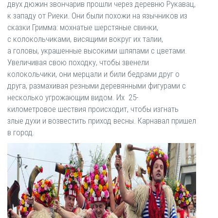
двух дюжин звончарив прошли через деревню Рукавац,
к западу от Риеки. Они были похожи на язычников из
сказки Гримма: мохнатые шерстяные свинки,
с колокольчиками, висящими вокруг их талии,
а головы, украшенные высокими шляпами с цветами.
Увеличивая свою походку, чтобы звенели
колокольчики, они мерцали и били бедрами друг о
друга, размахивая резными деревянными фигурами с
несколько угрожающим видом. Их 25-
километровое шествия происходит, чтобы изгнать
злые духи и возвестить приход весны. Карнавал пришел
в город.