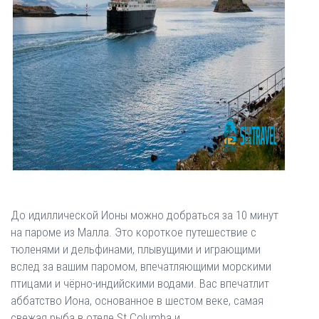
До идиллической Ионы можно добраться за 10 минут
на пароме из Малла. Это короткое путешествие с
тюленями и дельфинами, плывущими и играющими
вслед за вашим паромом, впечатляющими морскими
птицами и чёрно-индийскими водами. Вас впечатлит
аббатство Иона, основанное в шестом веке, самая
свежая рыба в отеле St Columba и