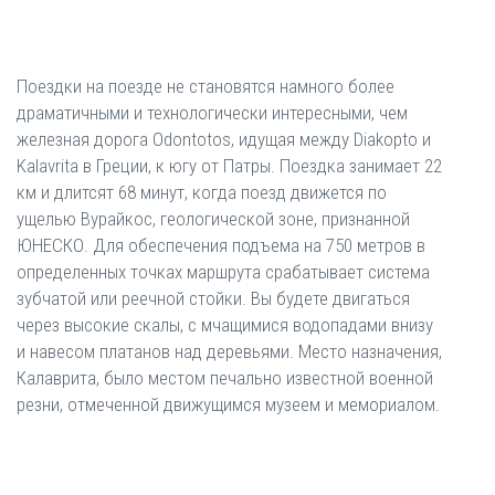
Поездки на поезде не становятся намного более
драматичными и технологически интересными, чем
железная дорога Odontotos, идущая между Diakopto и
Kalavrita в Греции, к югу от Патры. Поездка занимает 22
км и длитсят 68 минут, когда поезд движется по
ущелью Вурайкос, геологической зоне, признанной
ЮНЕСКО. Для обеспечения подъема на 750 метров в
определенных точках маршрута срабатывает система
зубчатой ​​или реечной стойки. Вы будете двигаться
через высокие скалы, с мчащимися водопадами внизу
и навесом платанов над деревьями. Место назначения,
Калаврита, было местом печально известной военной
резни, отмеченной движущимся музеем и мемориалом.