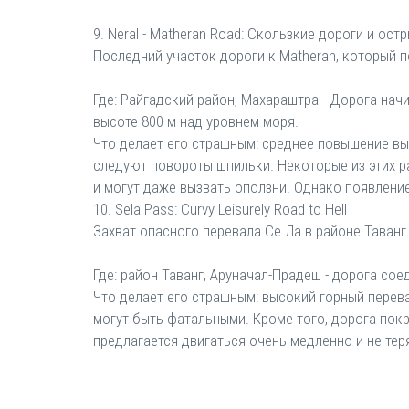
9. Neral - Matheran Road: Скользкие дороги и ос
Последний участок дороги к Matheran, который 
Где: Райгадский район, Махараштра - Дорога нач
высоте 800 м над уровнем моря.
Что делает его страшным: среднее повышение вы
следуют повороты шпильки. Некоторые из этих р
и могут даже вызвать оползни. Однако появлени
10. Sela Pass: Curvy Leisurely Road to Hell
Захват опасного перевала Се Ла в районе Таван
Где: район Таванг, Аруначал-Прадеш - дорога сое
Что делает его страшным: высокий горный перев
могут быть фатальными. Кроме того, дорога пок
предлагается двигаться очень медленно и не тер