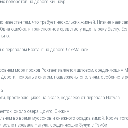
пых поворотов на дороге Киннаур
о известен тем, что требует нескольких жизней. Низкие нависа
Одна ошибка, и транспортное средство упадет в реку Баспу. Ес
льно.
м с перевалом Рохтанг на дороге Лех-Манали
 уровнем моря проход Рохтанг является шлюзом, соединяющим Ма
. Дороги, покрытые снегом, подвержены оползням, особенно в 
ей
оги, простирающихся на скале, недалеко от перевала Натула
Гангток, около озера Цомго, Сикким
олзням во время муссонов и снежного осадка зимой. Кроме того
 возле перевала Натула, соединяющие Зулук с Тэмби