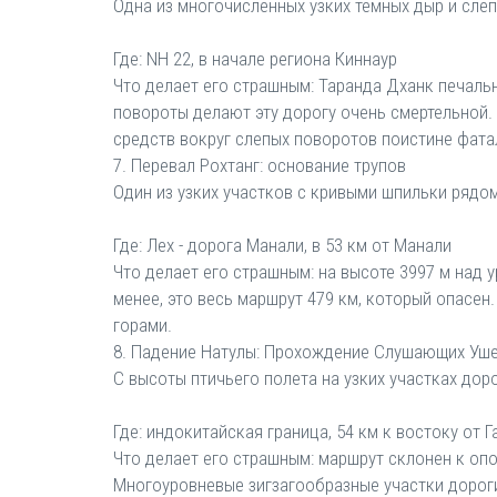
Одна из многочисленных узких темных дыр и сле
Где: NH 22, в начале региона Киннаур
Что делает его страшным: Таранда Дханк печальн
повороты делают эту дорогу очень смертельной. 
средств вокруг слепых поворотов поистине фата
7. Перевал Рохтанг: основание трупов
Один из узких участков с кривыми шпильки рядо
Где: Лех - дорога Манали, в 53 км от Манали
Что делает его страшным: на высоте 3997 м над
менее, это весь маршрут 479 км, который опасен
горами.
8. Падение Натулы: Прохождение Слушающих Уш
С высоты птичьего полета на узких участках дор
Где: индокитайская граница, 54 км к востоку от 
Что делает его страшным: маршрут склонен к оп
Многоуровневые зигзагообразные участки дороги