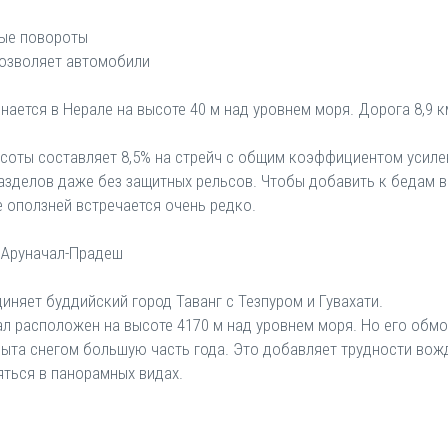
трые повороты
позволяет автомобили
инается в Нерале на высоте 40 м над уровнем моря. Дорога 8,9 
соты составляет 8,5% на стрейч с общим коэффициентом усилен
азделов даже без защитных рельсов. Чтобы добавить к бедам 
е оползней встречается очень редко.
г Аруначал-Прадеш
диняет буддийский город Таванг с Тезпуром и Гувахати.
ал расположен на высоте 4170 м над уровнем моря. Но его обмо
рыта снегом большую часть года. Это добавляет трудности вож
яться в панорамных видах.