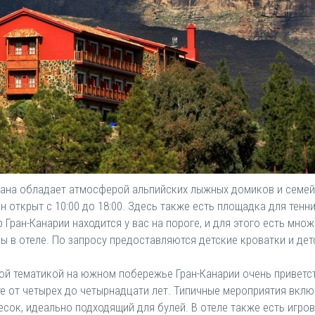
ахана обладает атмосферой альпийских лыжных домиков и семе
открыт с 10:00 до 18:00. Здесь также есть площадка для тенни
 Гран-Канарии находится у вас на пороге, и для этого есть мн
 в отеле. По запросу предоставляются детские кроватки и дет
ой тематикой на южном побережье Гран-Канарии очень приветст
те от четырех до четырнадцати лет. Типичные мероприятия вкл
есок, идеально подходящий для булей. В отеле также есть игров