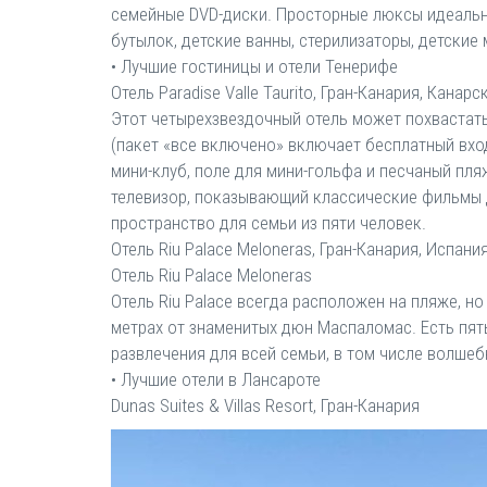
семейные DVD-диски. Просторные люксы идеально
бутылок, детские ванны, стерилизаторы, детские
• Лучшие гостиницы и отели Тенерифе
Отель Paradise Valle Taurito, Гран-Канария, Канар
Этот четырехзвездочный отель может похвастат
(пакет «все включено» включает бесплатный вход,
мини-клуб, поле для мини-гольфа и песчаный пля
телевизор, показывающий классические фильмы 
пространство для семьи из пяти человек.
Отель Riu Palace Meloneras, Гран-Канария, Испани
Отель Riu Palace Meloneras
Отель Riu Palace всегда расположен на пляже, 
метрах от знаменитых дюн Маспаломас. Есть пят
развлечения для всей семьи, в том числе волше
• Лучшие отели в Лансароте
Dunas Suites & Villas Resort, Гран-Канария