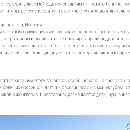
 подходят для семей с двумя спальнями и гостиной с диваном-
 мониторы, детские кроватки и высокие стулья за дополнительну
ские острова, Испания
ься острыми ощущениями и разливами на пороге, расположенны
 аттракционы и слайды так же популярны среди подростков, как 
ж в нескольких шагах от отеля. Там есть детское меню с курин
для детей. Прилегающие двухместные номера являются щедрым
я
но пятизвездочный отель Meloneras особенно хорошо расположен
ь больших бассейнов, детский бассейн рядом с мини-клубом, а 
бников и жонглеров. В ресторанах размещаются дети, шуршание 