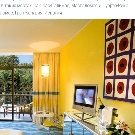
 в таких местах, как Лас-Пальмас, Маспаломас и Пуэрто-Рико.
ломас, Гран-Канария, Испания