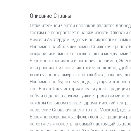
Описание Страны
Отличительной чертой словаков является доброду
гостям не перерастает в навязчивость. Словаки
Рим или Амстердам. Здесь и великолепные замки
Например, наибольший замок Спишская крепость 
сохранились вместе с пролегающей между ними 
Бережно охраняются и растения, например, Эдел
и на равнинах и позволяют жить спокойно, удобн
ловить лосося, амура, толстолобика, голавля, ле
Например, на бурого медведя, глухаря и тетерева 
год. Богатейшая история и культурные традиции
себя и отдавала другим лучшие традиции мировой
каждом большом городе - драматический театр, в
население Словакии всего-то пол-Москвы!), целы
Бережно сохраняемые фольклорные традиции расц
не хотите ли попасть на самый настоящий рыцарс
сердца прекрасных дам? Это бывает раз в году 