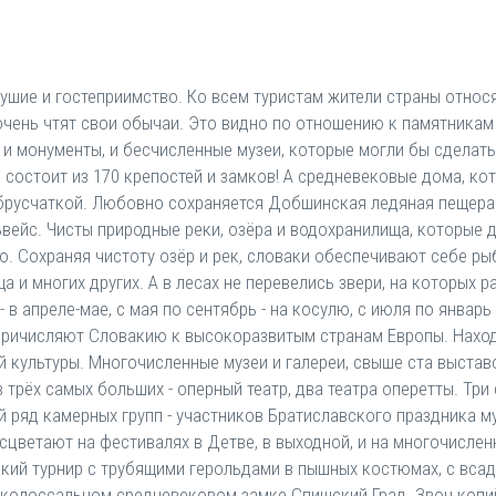
шие и гостеприимство. Ко всем туристам жители страны относя
 очень чтят свои обычаи. Это видно по отношению к памятника
 и монументы, и бесчисленные музеи, которые могли бы сделат
состоит из 170 крепостей и замков! А средневековые дома, ко
брусчаткой. Любовно сохраняется Добшинская ледяная пещера 
ьвейс. Чисты природные реки, озёра и водохранилища, которые 
о. Сохраняя чистоту озёр и рек, словаки обеспечивают себе ры
ща и многих других. А в лесах не перевелись звери, на которых р
- в апреле-мае, с мая по сентябрь - на косулю, с июля по январь
 причисляют Словакию к высокоразвитым странам Европы. Наход
 культуры. Многочисленные музеи и галереи, свыше ста выставо
 трёх самых больших - оперный театр, два театра оперетты. Тр
й ряд камерных групп - участников Братиславского праздника 
ветают на фестивалях в Детве, в выходной, и на многочислен
кий турнир с трубящими герольдами в пышных костюмах, с всадн
в колоссальном средневековом замке Спишский Град. Звон копи