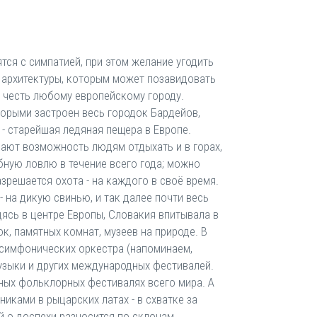
тся с симпатией, при этом желание угодить
м архитектуры, которым может позавидовать
ь честь любому европейскому городу.
торыми застроен весь городок Бардейов,
- старейшая ледяная пещера в Европе.
дают возможность людям отдыхать и в горах,
бную ловлю в течение всего года; можно
азрешается охота - на каждого в своё время.
 - на дикую свинью, и так далее почти весь
ясь в центре Европы, Словакия впитывала в
к, памятных комнат, музеев на природе. В
и симфонических оркестра (напоминаем,
музыки и других международных фестивалей.
ных фольклорных фестивалях всего мира. А
иками в рыцарских латах - в схватке за
й о доспехи разносится по склонам