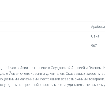
Арабски
Сана
967
ной части Азии, на границе с Саудовской Аравией и Оманом. Н
 деле Йемен очень красив и удивителен. Оказавшись здесь пут
азноцветными магазинами, пестрящими всевозможными товарами.
но увидеть невероятной красоты мечети, удивительные замки-му