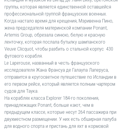
группы, которая является единственной оставшейся
профессиональной группой французских военных.
Когда настало время для крещения, Мэривенна Пино,
жена председателя материнской компании Ponant,
Artemis Group, обрезала синюю, белую и красную
ленточку, которая послала бутылку шампанского
Veuve Clicquot, чтобы разбить о стальной корпус 430
футового корабля.
Le Laperouse, названный в честь французского
исследователя Жана Франсуа де Галаупа Лаперуса,
отправится в кругосветное путешествие по Исландии в
его первом рейсе, который является полным чартером
судов для Таука.
На кораблях класса Explorer 184-го поколения,
принадлежащих Ponant, больше кают, чем в
предыдущем классе, которые несут 264 пассажира при
двухместном размещении. У них есть обширная палуба
для водного спорта и пристань для яхт в кормовой