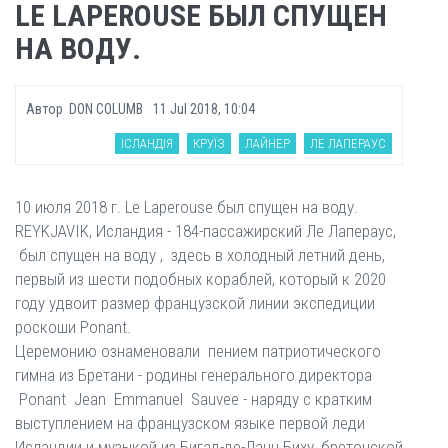
LE LAPEROUSE БЫЛ СПУЩЕН
НА ВОДУ.
Автор
DON COLUMB
11 Jul 2018, 10:04
ІСЛАНДІЯ
КРУЇЗ
ЛАЙНЕР
ЛЕ ЛАПЕРАУС
10 июля 2018 г. Le Laperouse был спущен на воду.
REYKJAVIK, Исландия - 184-пассажирский Ле Лапераус,
был спущен на воду , здесь в холодный летний день,
первый из шести подобных кораблей, который к 2020
году удвоит размер французской линии экспедиции
роскоши Ponant.
Церемонию ознаменовали пением патриотического
гимна из Бретани - родины генерального директора
Ponant Jean Emmanuel Sauvee - наряду с кратким
выступлением на французском языке первой леди
Исландии и музыкой из Бигад-де-Ланн Биху, бретонской