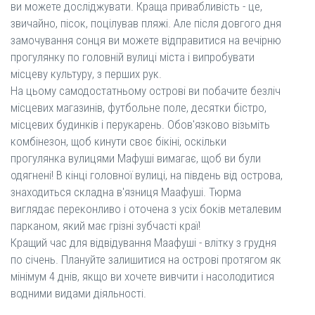
ви можете досліджувати. Краща привабливість - це,
звичайно, пісок, поцілував пляжі. Але після довгого дня
замочування сонця ви можете відправитися на вечірню
прогулянку по головній вулиці міста і випробувати
місцеву культуру, з перших рук.
На цьому самодостатньому острові ви побачите безліч
місцевих магазинів, футбольне поле, десятки бістро,
місцевих будинків і перукарень. Обов'язково візьміть
комбінезон, щоб кинути своє бікіні, оскільки
прогулянка вулицями Мафуші вимагає, щоб ви були
одягнені! В кінці головної вулиці, на південь від острова,
знаходиться складна в'язниця Маафуші. Тюрма
виглядає переконливо і оточена з усіх боків металевим
парканом, який має грізні зубчасті краї!
Кращий час для відвідування Маафуші - влітку з грудня
по січень. Плануйте залишитися на острові протягом як
мінімум 4 днів, якщо ви хочете вивчити і насолодитися
водними видами діяльності.