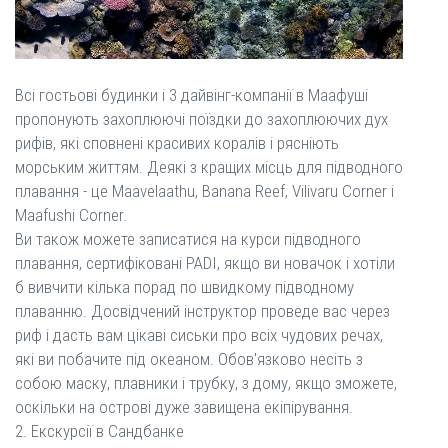
Всі гостьові будинки і 3 дайвінг-компанії в Маафуші
пропонують захоплюючі поїздки до захоплюючих дух
рифів, які сповнені красивих коралів і рясніють
морським життям. Деякі з кращих місць для підводного
плавання - це Maavelaathu, Banana Reef, Vilivaru Corner і
Maafushi Corner.
Ви також можете записатися на курси підводного
плавання, сертифіковані PADI, якщо ви новачок і хотіли
б вивчити кілька порад по швидкому підводному
плаванню. Досвідчений інструктор проведе вас через
риф і дасть вам цікаві сиськи про всіх чудових речах,
які ви побачите під океаном. Обов'язково несіть з
собою маску, плавники і трубку, з дому, якщо зможете,
оскільки на острові дуже завищена екіпірування.
2. Екскурсії в Сандбанке