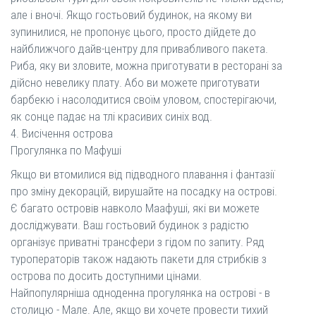
але і вночі. Якщо гостьовий будинок, на якому ви
зупинилися, не пропонує цього, просто дійдете до
найближчого дайв-центру для привабливого пакета.
Риба, яку ви зловите, можна приготувати в ресторані за
дійсно невелику плату. Або ви можете приготувати
барбекю і насолодитися своїм уловом, спостерігаючи,
як сонце падає на тлі красивих синіх вод.
4. Висічення острова
Прогулянка по Мафуші
Якщо ви втомилися від підводного плавання і фантазії
про зміну декорацій, вирушайте на посадку на острові.
Є багато островів навколо Маафуші, які ви можете
досліджувати. Ваш гостьовий будинок з радістю
організує приватні трансфери з гідом по запиту. Ряд
туроператорів також надають пакети для стрибків з
острова по досить доступними цінами.
Найпопулярніша одноденна прогулянка на острові - в
столицю - Мале. Але, якщо ви хочете провести тихий