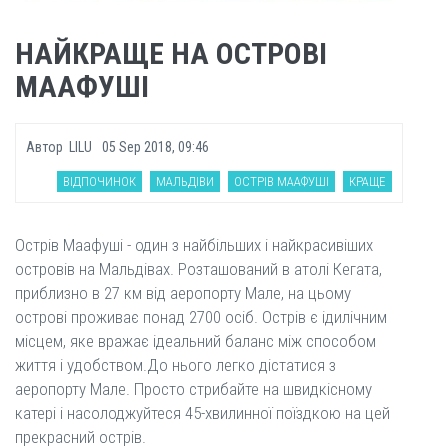
НАЙКРАЩЕ НА ОСТРОВІ
МААФУШІ
Автор
LILU
05 Sep 2018, 09:46
ВІДПОЧИНОК
МАЛЬДІВИ
ОСТРІВ МААФУШІ
КРАЩЕ
Острів Маафуші - один з найбільших і найкрасивіших
островів на Мальдівах. Розташований в атолі Кегата,
приблизно в 27 км від аеропорту Мале, на цьому
острові проживає понад 2700 осіб. Острів є ідилічним
місцем, яке вражає ідеальний баланс між способом
життя і удобством.До нього легко дістатися з
аеропорту Мале. Просто стрибайте на швидкісному
катері і насолоджуйтеся 45-хвилинної поїздкою на цей
прекрасний острів.