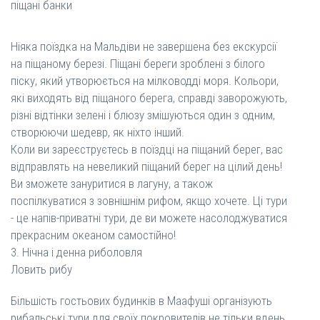
піщані банки
Ніяка поїздка на Мальдіви не завершена без екскурсії
на піщаному березі. Піщані береги зроблені з білого
піску, який утворюється на мілководді моря. Кольори,
які виходять від піщаного берега, справді заворожують,
різні відтінки зелені і блюзу змішуються один з одним,
створюючи шедевр, як ніхто інший.
Коли ви зареєструєтесь в поїздці на піщаний берег, вас
відправлять на невеликий піщаний берег на цілий день!
Ви зможете зануритися в лагуну, а також
поспілкуватися з зовнішнім рифом, якщо хочете. Ці тури
- це напів-приватні тури, де ви можете насолоджуватися
прекрасним океаном самостійно!
3. Нічна і денна риболовля
Ловить рибу
Більшість гостьових будинків в Маафуші організують
рибальські тури для своїх покровителів не тільки вдень,