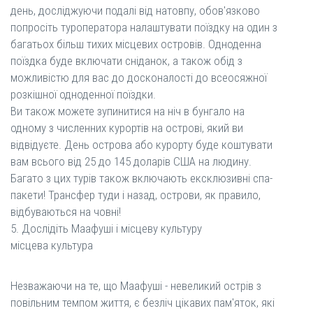
день, досліджуючи подалі від натовпу, обов'язково
попросіть туроператора налаштувати поїздку на один з
багатьох більш тихих місцевих островів. Одноденна
поїздка буде включати сніданок, а також обід з
можливістю для вас до досконалості до всеосяжної
розкішної одноденної поїздки.
Ви також можете зупинитися на ніч в бунгало на
одному з численних курортів на острові, який ви
відвідуєте. День острова або курорту буде коштувати
вам всього від 25 до 145 доларів США на людину.
Багато з цих турів також включають ексклюзивні спа-
пакети! Трансфер туди і назад, острови, як правило,
відбуваються на човні!
5. Дослідіть Маафуші і місцеву культуру
місцева культура
Незважаючи на те, що Маафуші - невеликий острів з
повільним темпом життя, є безліч цікавих пам'яток, які