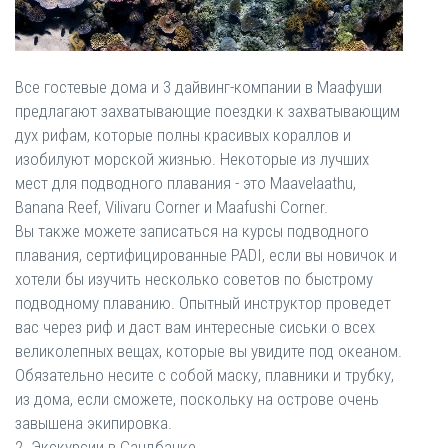
Все гостевые дома и 3 дайвинг-компании в Маафуши
предлагают захватывающие поездки к захватывающим
дух рифам, которые полны красивых кораллов и
изобилуют морской жизнью. Некоторые из лучших
мест для подводного плавания - это Maavelaathu,
Banana Reef, Vilivaru Corner и Maafushi Corner.
Вы также можете записаться на курсы подводного
плавания, сертифицированные PADI, если вы новичок и
хотели бы изучить несколько советов по быстрому
подводному плаванию. Опытный инструктор проведет
вас через риф и даст вам интересные сиськи о всех
великолепных вещах, которые вы увидите под океаном.
Обязательно несите с собой маску, плавники и трубку,
из дома, если сможете, поскольку на острове очень
завышена экипировка.
2. Экскурсии в Сандбанке