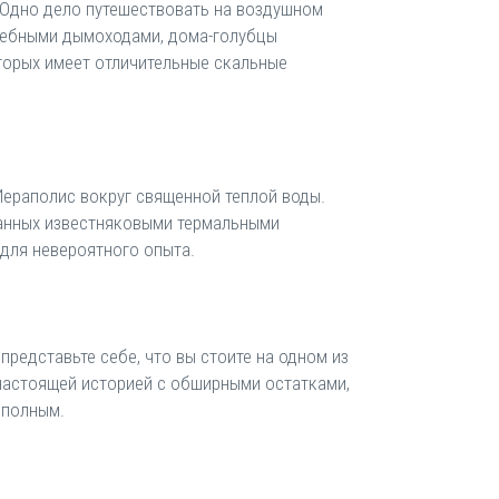
. Одно дело путешествовать на воздушном
лшебными дымоходами, дома-голубцы
торых имеет отличительные скальные
 Иераполис вокруг священной теплой воды.
анных известняковыми термальными
 для невероятного опыта.
представьте себе, что вы стоите на одном из
я настоящей историей с обширными остатками,
 полным.