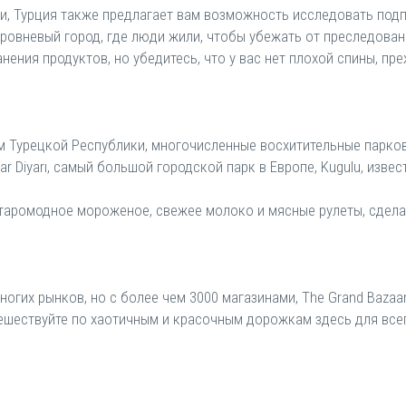
и, Турция также предлагает вам возможность исследовать подп
уровневый город, где люди жили, чтобы убежать от преследова
анения продуктов, но убедитесь, что у вас нет плохой спины, пр
ам Турецкой Республики, многочисленные восхитительные парк
ar Diyarı, самый большой городской парк в Европе, Kugulu, из
старомодное мороженое, свежее молоко и мясные рулеты, сдела
огих рынков, но с более чем 3000 магазинами, The Grand Bazaar
ешествуйте по хаотичным и красочным дорожкам здесь для все