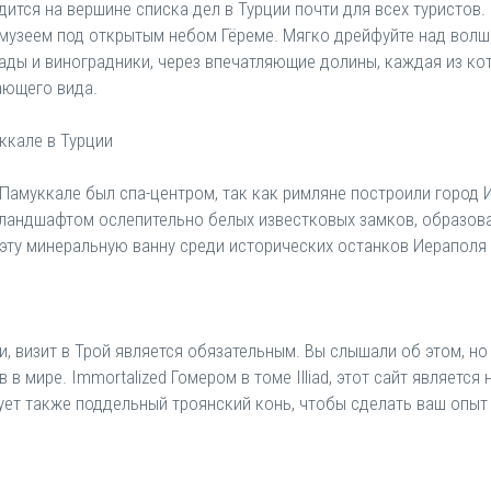
ится на вершине списка дел в Турции почти для всех туристов
м музеем под открытым небом Гёреме. Мягко дрейфуйте над во
ады и виноградники, через впечатляющие долины, каждая из ко
ающего вида.
ккале в Турции
. Памуккале был спа-центром, так как римляне построили город
ландшафтом ослепительно белых известковых замков, образов
 эту минеральную ванну среди исторических останков Иераполя
, визит в Трой является обязательным. Вы слышали об этом, но 
в мире. Immortalized Гомером в томе Illiad, этот сайт являетс
вует также поддельный троянский конь, чтобы сделать ваш опыт