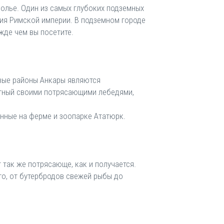
олье. Один из самых глубоких подземных
ния Римской империи. В подземном городе
ежде чем вы посетите.
овые районы Анкары являются
вестный своими потрясающими лебедями,
нные на ферме и зоопарке Ататюрк.
 так же потрясающе, как и получается.
го, от бутербродов свежей рыбы до