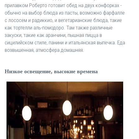
прилавком Роберто готовит обед на двух конфорках -
обычно на выбор блюда из пасты, возможно фарфалле
с лососем и радиккио, и вегетарианские блюда, такие
как тортелли аль-помодоро. Там также различные
закуски, такие как аранчини, пышная пицца в
сицилийском стиле, панини и итальянская выпечка. Еда
возвышенная, атмосфера домашняя.
Низкое освещение, высокие времена