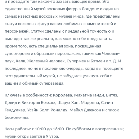
и проводите там какое-то захватывающее время. Это
единственный музей восковых фигур в Лондоне и один из
самых известных восковых музеев мира, где представлены
статуи восковых фигур ваших любимых знаменитостей и
персонажей. Статуи сделаны с предельной точностью и
выглядят так же реально, как можно себе представить.
Кроме того, есть специальная зона, посвященная
супергероям и образным персонажам, таким как Человек-
паук, Халк, Железный человек, Супермен и Бэтмен и т. Д. И
последнее, но не в последнюю очередь, когда вы посещаете
этот удивительный музей, не забудьте щелкнуть себя с
вашим любимый суперзвезда.
Ключевые особенности: Королева, Махатма Ганди, Битлз,
Дэвид и Виктория Бекхэм, Шарух Хан, Мадонна, Сачин
Тендулкар, Усэйн Болт, Роналду, Майкл Джексон и список
бесконечны.
Часы работы: с 10:00 до 16:00. По субботам и воскресеньям;
музей открывается в 9 утра.