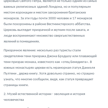
церковью Святого Петра, является не только одним из самых
важных религиозных зданий Лондона, но и популярным
местом коронации и местом захоронения британских
монархов. За эти годы почти 3000 человек и 17 монархов
были похоронены в районе Вестминстерского аббатства.
Церковь выглядит призрачной и жутким после заката, и
люди воспринимают множество сверхъестественных
явлений в помещениях.
Призрачное явление: несколько раз туристы стали
свидетелями тени призрака Джона Брэдшоу или плавающей
тени призрак монаха, известного как «отец Бенедикта». В
южных монастырях церкви есть мраморная статуя Даниэля
Пултени , держа книгу. Хотя довольно странно, но страшно
узнать, что многие сообщили, видя, как статуя превращает
страницы книги.
2. Музей естественной истории - эволюция и история
человечества