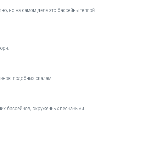
дно, но на самом деле это бассейны теплой
оря.
линов, подобных скалам.
ших бассейнов, окруженных песчаными