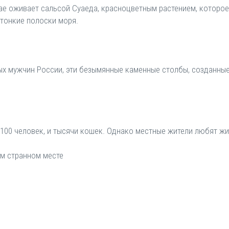
тае оживает сальсой Суаеда, красноцветным растением, которое
тонкие полоски моря.
ых мужчин России, эти безымянные каменные столбы, созданны
й
 100 человек, и тысячи кошек. Однако местные жители любят жи
ом странном месте