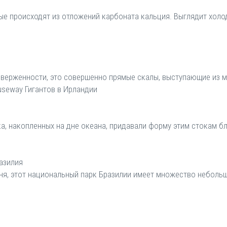
ые происходят из отложений карбоната кальция. Выглядит холо
изверженности, это совершенно прямые скалы, выступающие из м
seway Гигантов в Ирландии
ка, накопленных на дне океана, придавали форму этим стокам б
азилия
ыня, этот национальный парк Бразилии имеет множество неболь