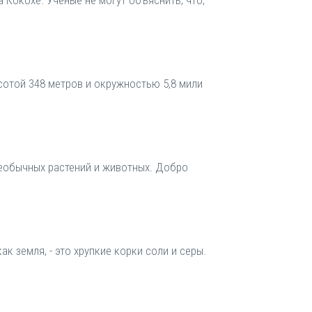
Кокохе. Ученые не могут объяснить, что,
ысотой 348 метров и окружностью 5,8 мили
необычных растений и животных. Добро
к земля, - это хрупкие корки соли и серы.