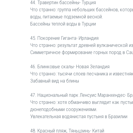
44. Травертин бассейны- Турция
Что странно: группа небольших бассейнов, котор
воды, питаемые подземной весной.
Бассейны теплой воды в Турции
45. Покорение Гиганта- Ирландия
Что странно: результат древней вулканической 
Симметричное формирование горных пород в Cau
46. Блинковые скалы- Новая Зеландия
Что странно: тысячи слоев песчаника и известня
Забавный вид на блины
47. Национальный парк Ленсуис Маранхендес- Бр
Что странно: хотя обманчиво выглядит как пуст
дюнеподобными сооружениями.
Увлекательная водянистая пустыня в Бразилии
48. Красный пляж, Тяньцзинь- Китай