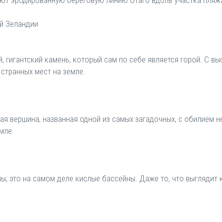
ают эродированную береговую линию Отаго вдоль участка пляжа 
й Зеландии
й, гигантский камень, который сам по себе является горой. С в
 странных мест на земле.
ая вершина, названная одной из самых загадочных, с обилием 
мле.
ы; это на самом деле кислые бассейны. Даже то, что выглядит ка