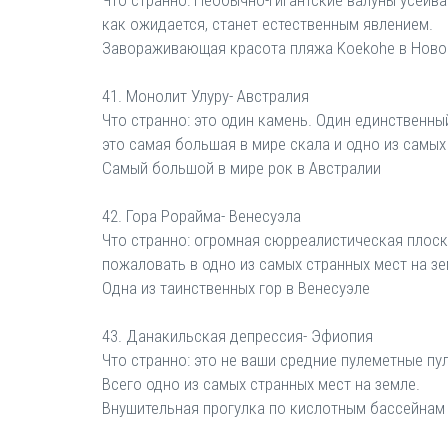
Что странно: Необычно-гигантские валуны усеив
как ожидается, станет естественным явлением.
Завораживающая красота пляжа Koekohe в Ново
41. Монолит Улуру- Австралия
Что странно: это один камень. Один единственны
это самая большая в мире скала и одно из самых
Самый большой в мире рок в Австралии
42. Гора Рорайма- Венесуэла
Что странно: огромная сюрреалистическая плоск
пожаловать в одно из самых странных мест на зе
Одна из таинственных гор в Венесуэле
43. Данакильская депрессия- Эфиопия
Что странно: это не ваши средние пулеметные пул
Всего одно из самых странных мест на земле.
Внушительная прогулка по кислотным бассейнам