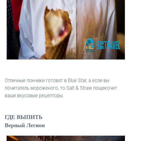
Отличные пончики готовят в Blue Star, а если вы
почитатель мороженого, то Salt & Straw пощекочет
ваши вкусовые рецепторы.
ГДЕ ВЫПИТЬ
Верный Легион