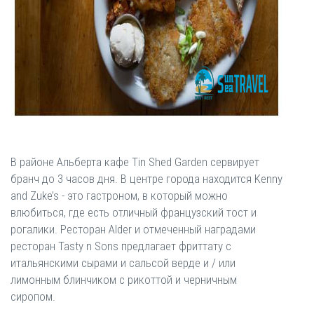
В районе Альберта кафе Tin Shed Garden сервирует
бранч до 3 часов дня. В центре города находится Kenny
and Zuke’s - это гастроном, в который можно
влюбиться, где есть отличный французский тост и
рогалики. Ресторан Alder и отмеченный наградами
ресторан Tasty n Sons предлагает фриттату с
итальянскими сырами и сальсой верде и / или
лимонным блинчиком с рикоттой и черничным
сиропом.