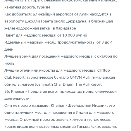
Лучший опыт: горы с снежным покровом, катание на лыжах,
канатная дорога, туризм
Как добраться: Ближайший аэропорт от Аули находится в
аэропорту Джолли Гранта около Дехрадуна, а ближайшая
железнодорожная ветка - в Харидваре
Пакет для медового месяца: от 10 000 рупий
Идеальный медовый месяц Продолжительность: от 3 до 4
дней
Лучшее время для посещения медового месяца: с октября по
июль
Лучшие отели или курорты для медового месяца: Clifftop
Club Resort, туристическое бунгало GMVN Auli, гималайская
обитель, лагере Joshimath Char Dham, The Auli Resort
36. Khajjiar - Предлагая все от природы до приключенческой
деятельности
Они не просто называют Khajjiar «Швейцарией Индии», это
одно из лучших мест для посещения в Индии для медового
месяца. Огромный простор зеленых лугов и густых лесов,
кроме видов величественных снежных Гималайских вершин,