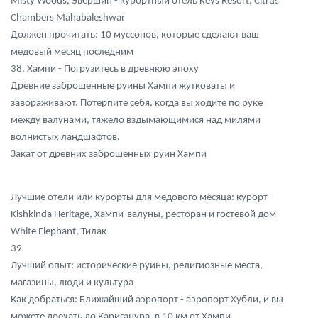
Misty Woods, Эвершин - курортный отель Keys Resort, Citrus
Chambers Mahabaleshwar
Должен прочитать: 10 муссонов, которые сделают ваш
медовый месяц последним
38. Хампи - Погрузитесь в древнюю эпоху
Древние заброшенные руины Хампи жутковаты и
завораживают. Потерпите себя, когда вы ходите по руке
между валунами, тяжело вздымающимися над милями
волнистых ландшафтов.
Закат от древних заброшенных руин Хампи
Лучшие отели или курорты для медового месяца: курорт
Kishkinda Heritage, Хампи-валуны, ресторан и гостевой дом
White Elephant, Тилак
39
Лучший опыт: исторические руины, религиозные места,
магазины, люди и культура
Как добраться: Ближайший аэропорт - аэропорт Хубли, и вы
можете доехать до Кариганура, в 10 км от Хампи