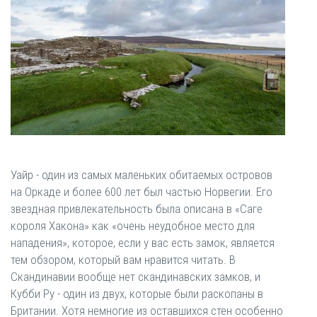
Уайр - один из самых маленьких обитаемых островов
на Оркаде и более 600 лет был частью Норвегии. Его
звездная привлекательность была описана в «Саге
короля Хакона» как «очень неудобное место для
нападения», которое, если у вас есть замок, является
тем обзором, который вам нравится читать. В
Скандинавии вообще нет скандинавских замков, и
Кубби Ру - один из двух, которые были раскопаны в
Британии. Хотя немногие из оставшихся стен особенно