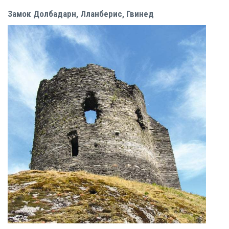
Замок Долбадарн, Лланберис, Гвинед