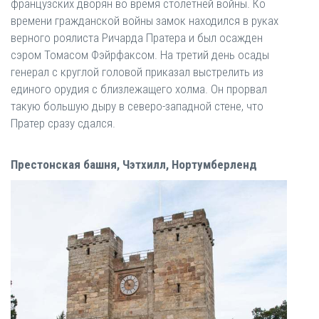
французских дворян во время столетней войны. Ко
времени гражданской войны замок находился в руках
верного роялиста Ричарда Пратера и был осажден
сэром Томасом Фэйрфаксом. На третий день осады
генерал с круглой головой приказал выстрелить из
единого орудия с близлежащего холма. Он прорвал
такую ​​большую дыру в северо-западной стене, что
Пратер сразу сдался.
Престонская башня, Чэтхилл, Нортумберленд