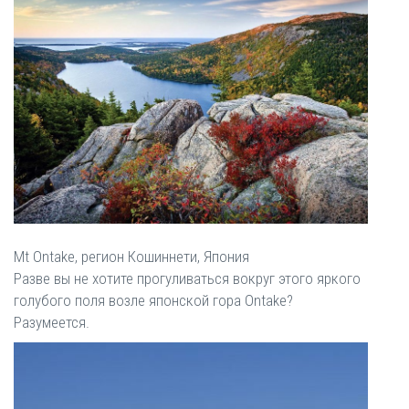
Mt Ontake, регион Кошиннети, Япония
Разве вы не хотите прогуливаться вокруг этого яркого
голубого поля возле японской гора Ontake?
Разумеется.