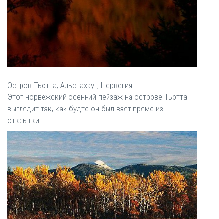
Остров Тьотта, Альстахауг, Норвегия
Этот норвежский осенний пейзаж на острове Тьотта
выглядит так, как будто он был взят прямо из
открытки.