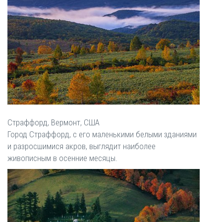
Страффорд, Вермонт, США
Город Страффорд, с его маленькими белыми зданиями
и разросшимися акров, выглядит наиболее
живописным в осенние месяцы.