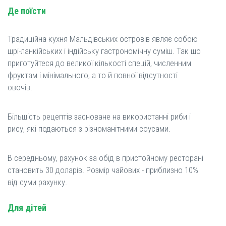
Де поїсти
Традиційна кухня Мальдівських островів являє собою
шрі-ланкійських і індійську гастрономічну суміш. Так що
приготуйтеся до великої кількості спецій, численним
фруктам і мінімального, а то й повної відсутності
овочів.
Більшість рецептів засноване на використанні риби і
рису, які подаються з різноманітними соусами.
В середньому, рахунок за обід в пристойному ресторані
становить 30 доларів. Розмір чайових - приблизно 10%
від суми рахунку.
Для дітей