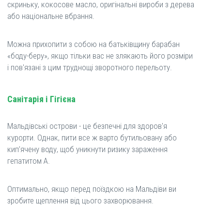
скриньку, кокосове масло, оригінальні вироби з дерева
або національне вбрання.
Можна прихопити з собою на батьківщину барабан
«боду-беру», якщо тільки вас не злякають його розміри
і пов'язані з цим труднощі зворотного перельоту.
Санітарія і Гігієна
Мальдівські острови - це безпечні для здоров'я
курорти. Однак, пити все ж варто бутильовану або
кип'ячену воду, щоб уникнути ризику зараження
гепатитом А.
Оптимально, якщо перед поїздкою на Мальдіви ви
зробите щеплення від цього захворювання.