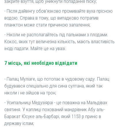
закрите взуття, щоб уникнути попадання піску;
- Після дайвінгу обов'язково промивайте вуха прісною
водою. Справа в тому, що випадково потрапив
планктон може стати причиною запалення;
- Ніколи не располагайтесь під пальмами з плодами.
Кокос, яких тут величезна кількість, мають властивість
іноді падати. Майте це на увазі.
7 місць, які необхідно відвідати
- Палац Муліаге, що потопає в чудовому саду. Палац
будувався спеціально для сина султана, який так
ніколи і не зійшов на трон;
- Усипальниці Медузіяраі - це поважна на Мальдівах
святиня. У каплиці похований мандрівник Абу аль-
Баракат Юсуке аль-Барбарі, який 1153 р приніс в
державу іслам;