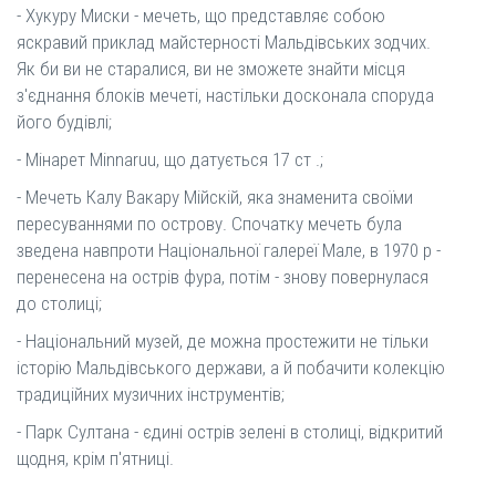
- Хукуру Миски - мечеть, що представляє собою
яскравий приклад майстерності Мальдівських зодчих.
Як би ви не старалися, ви не зможете знайти місця
з'єднання блоків мечеті, настільки досконала споруда
його будівлі;
- Мінарет Minnaruu, що датується 17 ст .;
- Мечеть Калу Вакару Мійскій, яка знаменита своїми
пересуваннями по острову. Спочатку мечеть була
зведена навпроти Національної галереї Мале, в 1970 р -
перенесена на острів фура, потім - знову повернулася
до столиці;
- Національний музей, де можна простежити не тільки
історію Мальдівського держави, а й побачити колекцію
традиційних музичних інструментів;
- Парк Султана - єдині острів зелені в столиці, відкритий
щодня, крім п'ятниці.