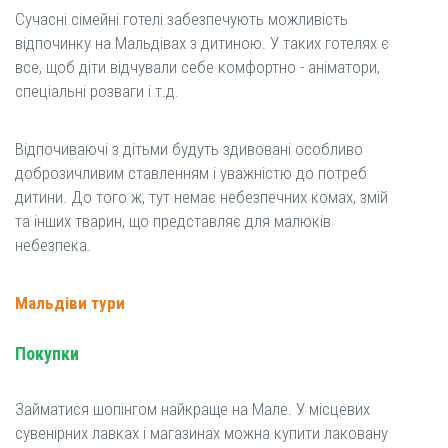
Сучасні сімейні готелі забезпечують можливість
відпочинку на Мальдівах з дитиною. У таких готелях є
все, щоб діти відчували себе комфортно - аніматори,
спеціальні розваги і т.д.
Відпочиваючі з дітьми будуть здивовані особливо
доброзичливим ставленням і уважністю до потреб
дитини. До того ж, тут немає небезпечних комах, змій
та інших тварин, що представляє для малюків
небезпека.
Мальдіви тури
Покупки
Займатися шопінгом найкраще на Мале. У місцевих
сувенірних лавках і магазинах можна купити лаковану