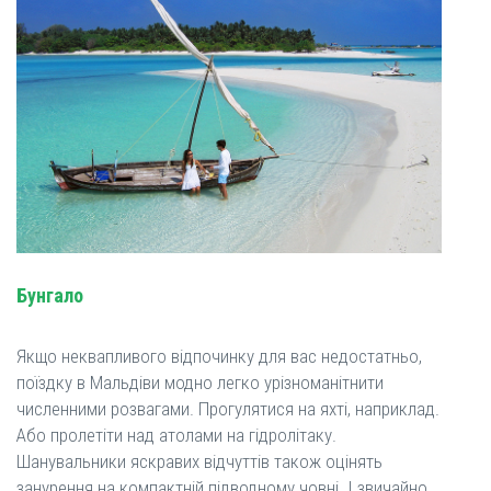
Бунгало
Якщо неквапливого відпочинку для вас недостатньо,
поїздку в Мальдіви модно легко урізноманітнити
численними розвагами. Прогулятися на яхті, наприклад.
Або пролетіти над атолами на гідролітаку.
Шанувальники яскравих відчуттів також оцінять
занурення на компактній підводному човні. І звичайно