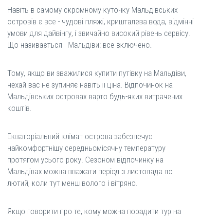
Навіть в самому скромному куточку Мальдівських
островів є все - чудові пляжі, кришталева вода, відмінні
умови для дайвінгу, і звичайно високий рівень сервісу.
Що називається - Мальдіви: все включено.
Тому, якщо ви зважилися купити путівку на Мальдіви,
нехай вас не зупиняє навіть її ціна. Відпочинок на
Мальдівських островах варто будь-яких витрачених
коштів.
Екваторіальний клімат острова забезпечує
найкомфортнішу середньомісячну температуру
протягом усього року. Сезоном відпочинку на
Мальдівах можна вважати період з листопада по
лютий, коли тут менш волого і вітряно.
Якщо говорити про те, кому можна порадити тур на