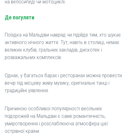
на велосипеді чи мотоциклі.
Де погуляти
Поїздка на Мальдіви навряд чи підійде тим, хто шукає
активного нічного життя. Тут, навіть в столиці, немає
великих клубів, гральних закладів, дискотек і
розважальних комплексів.
Однак, у багатьох барах і ресторанах можна провести
вечір під місцеву живу музику, оригінальні танці і
традиційні уявлення.
Причиною особливої ​​популярності весільних
подорожей на Мальдіви є саме романтичність,
умиротворення і розслаблююча атмосфера цієї
острівної країни.