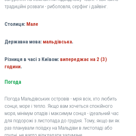
традиційні розваги - риболовля, серфінг і дайвінг.
Столиця:
Мале
Державна мова:
мальдівська
.
Різниця в часі з Київом:
випереджає на 2 (3)
години
.
Погода
Погода Мальдівських островів - мрія всіх, хто любить
сонце, море і тепло. Якщо вам хочеться спокійного
моря, мінімум опадів і максимум сонця - ідеальний час
для подорожі з листопада до грудня. Тому, якщо ви як
раз планували поїздку на Мальдіви в листопаді або
грудні, не варто відкладати задумане.