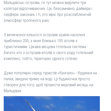
Мальдівські острови, то тут можна виділити три
категорії відпочиваючих. Це, безсумнівно, дайвери і
серфери, закохані, і ті, хто мріє про розслаблюючій
атмосфері тропічного раю.
З величезної кількості островів країни населені
приблизно 200, з яких близько 100 атолів є
туристичними. Цікава місцева готельна система -
багато хто з островів-атолів є свого роду готельний
комплекс, тобто, територію одного готелю.
Дуже популярні серед туристів «бунгало» - будинки на
палях, зведені прямо на воді. Ці будиночки просто
створені для того, щоб провести медовий місяць на
Мальдівах.