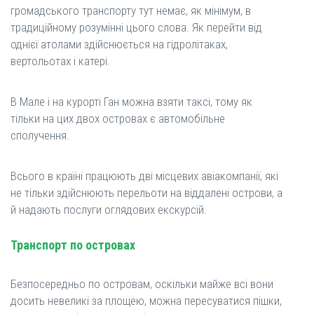
громадського транспорту тут немає, як мінімум, в
традиційному розумінні цього слова. Як перейти від
однієї атолами здійснюється на гідролітаках,
вертольотах і катері.
В Мале і на курорті Ган можна взяти таксі, тому як
тільки на цих двох островах є автомобільне
сполучення.
Всього в країні працюють дві місцевих авіакомпанії, які
не тільки здійснюють перельоти на віддалені острови, а
й надають послуги оглядових екскурсій.
Транспорт по островах
Безпосередньо по островам, оскільки майже всі вони
досить невеликі за площею, можна пересуватися пішки,