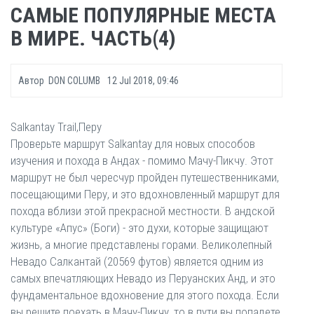
САМЫЕ ПОПУЛЯРНЫЕ МЕСТА
В МИРЕ. ЧАСТЬ(4)
Автор
DON COLUMB
12 Jul 2018, 09:46
Salkantay Trail,Перу
Проверьте маршрут Salkantay для новых способов
изучения и похода в Андах - помимо Мачу-Пикчу. Этот
маршрут не был чересчур пройден путешественниками,
посещающими Перу, и это вдохновленный маршрут для
похода вблизи этой прекрасной местности. В андской
культуре «Апус» (Боги) - это духи, которые защищают
жизнь, а многие представлены горами. Великолепный
Невадо Салкантай (20569 футов) является одним из
самых впечатляющих Невадо из Перуанских Анд, и это
фундаментальное вдохновение для этого похода. Если
вы решите поехать в Мачу-Пикчу, то в пути вы попадете