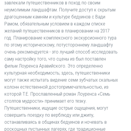
завлекали путешественников в поход по своим
неумолимым ландшафтам. Получите доступ к скрытым
драгоценным камням и культуре бедуинов с Вади
Рамом, обязательным условием в каждом списке
желаний путешественников в планировании на 2017
год. Планирование комплексного экскурсионного тура
по этому историческому, потустороннему ландшафту
очень рекомендуется - это лучший способ исследовать
саму настройку того, что сцены из был поставлен
фильм Лоуренса Аравийского. Это определенно
культурная необходимость; здесь, путешественники
могут также испытать видение семи зубчатых скальных
колонн естественной достопримечательностью, из
которой T.E. Прославленный роман Лоуренса «Семь
столпов мудрости» принимает его тезку.
Путешественники, ищущие острые ощущения, могут
совершить поездку по верблюду или джипу,
останавливаясь в общинах бедуинов и ночевать в
роскошных пустынных лагерях, где традиционные