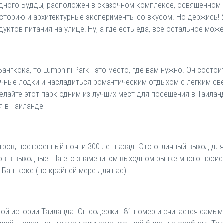
дного Будды, расположен в сказочном комплексе, освященном в
сторию и архитектурные эксперименты со вкусом. Но держись! У
ктов питания на улице! Ну, а где есть еда, все остальное мож
Бангкока, то Lumphini Park - это место, где вам нужно. Он состои
ичные лодки и насладиться романтическим отдыхом с легким све
лайте этот парк одним из лучших мест для посещения в Таилан
я в Таиланде
тров, построенный почти 300 лет назад. Это отличный выход д
ров в выходные. На его знаменитом выходном рынке много проис
 Бангкоке (по крайней мере для нас)!
ой истории Таиланда. Он содержит 81 номер и считается самы