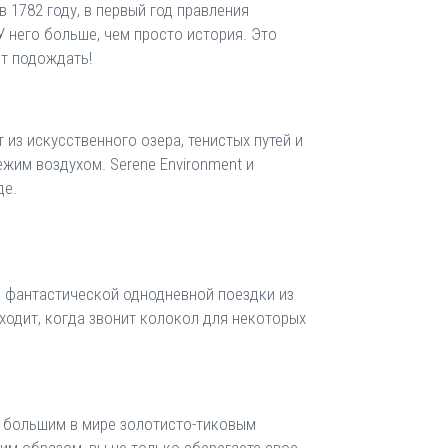
 1782 году, в первый год правления
 него больше, чем просто история. Это
ет подождать!
т из искусственного озера, тенистых путей и
жим воздухом. Serene Environment и
де.
ля фантастической однодневной поездки из
ходит, когда звонит колокол для некоторых
м большим в мире золотисто-тиковым