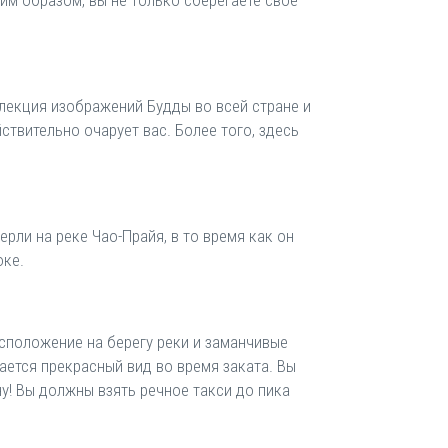
им образом, вы не только сберегаете свое
лекция изображений Будды во всей стране и
ствительно очарует вас. Более того, здесь
рли на реке Чао-Прайя, в то время как он
оке.
сположение на берегу реки и заманчивые
ется прекрасный вид во время заката. Вы
у! Вы должны взять речное такси до пика