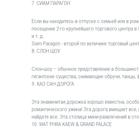
7. СИАМ ПАРАГОН
Если вы находитесь в отпуске с семьей или в ро
посещение 2-го крупнейшего торгового центра в 
и т. д.
Siam Paragon - второй по величине торговый цен
8. СЛОН ШОУ
Слон-шоу – обычное представление в большинстве
гигантские существа, снимающие обручи, танцы, фу
9. ХАО САН-ДОРОГА
Эта знаменитая дорожка хорошо известна, особен
романтического ужина! Эта дорога вмещает все, н
найдете все. Эта столица мини-развлечений в ст
10. WAT PHRA KAEW & GRAND PALACE