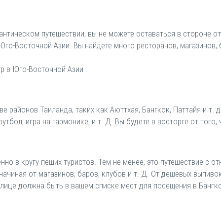
мантическом путешествии, вы не можете оставаться в стороне о
Юго-Восточной Азии. Вы найдете много ресторанов, магазинов, 
тр в Юго-Восточной Азии
 районов Таиланда, таких как Аюттхая, Бангкок, Паттайя и т.
тбол, игра на гармонике, и т. Д. Вы будете в восторге от того,
но в кругу пеших туристов. Тем не менее, это путешествие с 
ачиная от магазинов, баров, клубов и т. Д. От дешевых выпивок
олице должна быть в вашем списке мест для посещения в Бангко