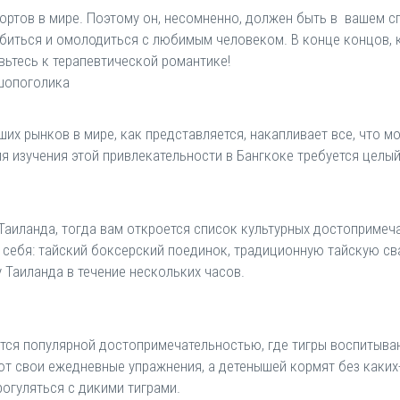
рортов в мире. Поэтому он, несомненно, должен быть в вашем 
биться и омолодиться с любимым человеком. В конце концов, к
вьтесь к терапевтической романтике!
шопоголика
их рынков в мире, как представляется, накапливает все, что мо
ля изучения этой привлекательности в Бангкоке требуется целы
и Таиланда, тогда вам откроется список культурных достопримеч
 себя: тайский боксерский поединок, традиционную тайскую св
у Таиланда в течение нескольких часов.
тся популярной достопримечательностью, где тигры воспитывают
ют свои ежедневные упражнения, а детенышей кормят без каких-
рогуляться с дикими тиграми.