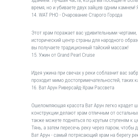
зданием. Лучшая часть, когда вы посещаете Боль
время, но и убиваете двух зайцев одним камнем! 
14. WAT PHO - Очарование Старого Города
Этот храм поражает вас удивительными чертами,
исторический центр страны для народного образо
вы получаете традиционный тайский массаж!
15. Ужин от Grand Pearl Cruise
Идея ужина при свечах у реки соблазнит вас заб
проходит мимо достопримечательностей, таких к
16. Ват Арун Риверсайд-Храм Рассвета
Ошеломляющая красота Ват Арун легко крадет шо
конструкции делают храм отличным от остальных
также можете подняться по крутым ступеням к ц
Тянь, а затем пересечь реку через паром, чтобы 
Ват Арун - самый потрясающий храм на берегу ре