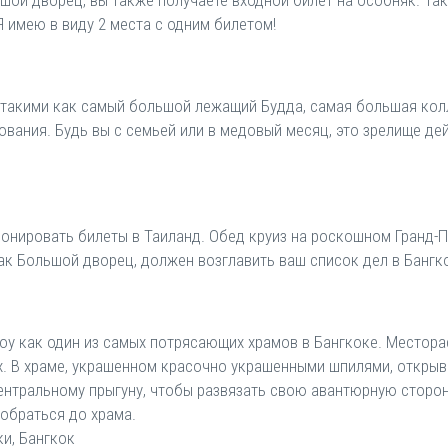
шой дворец, вы также получаете входной билет на особняк. Так
Я имею в виду 2 места с одним билетом!
 такими как самый большой лежащий Будда, самая большая кол
вания. Будь вы с семьей или в медовый месяц, это зрелище дей
ронировать билеты в Таиланд. Обед круиз на роскошном Гранд-Пе
ак Большой дворец, должен возглавить ваш список дел в Бангк
у как один из самых потрясающих храмов в Бангкоке. Местора
. В храме, украшенном красочно украшенными шпилями, открыва
ентральному прыгуну, чтобы развязать свою авантюрную сторон
добраться до храма.
ки, Бангкок