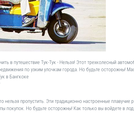
ючить в путешествие Тук-Тук - Нельзя! Этот трехколесный автом
едвижения по узким улочкам города. Но будьте осторожны! Ма
ук в Бангкоке
у
то нельзя пропустить. Эти традиционно настроенные плавучие р
пы покупок. Но будьте осторожны! Как только вы войдете в лодк