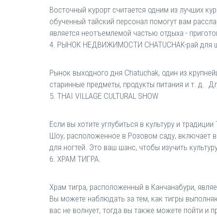
Восточный курорт считается одним из лучших ку
обученный тайский персонал помогут вам рассла
является неотъемлемой частью отдыха - пригото
4. РЫНОК НЕДВИЖИМОСТИ CHATUCHAK-рай для 
Рынок выходного дня Chatuchak, один из крупнейш
старинные предметы, продукты питания и т. д. Д
5. THAI VILLAGE CULTURAL SHOW
Если вы хотите углубиться в культуру и традици
Шоу, расположенное в Розовом саду, включает в
для ногтей. Это ваш шанс, чтобы изучить культур
6. ХРАМ ТИГРА.
Храм тигра, расположенный в Канчанабури, являе
Вы можете наблюдать за тем, как тигры выполня
вас не волнует, тогда вы также можете пойти и п