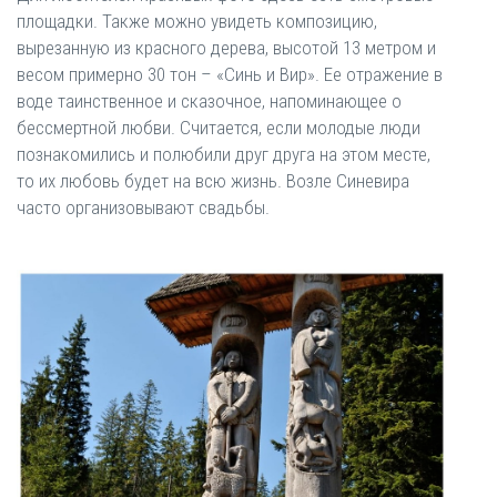
площадки. Также можно увидеть композицию,
вырезанную из красного дерева, высотой 13 метром и
весом примерно 30 тон – «Синь и Вир». Ее отражение в
воде таинственное и сказочное, напоминающее о
бессмертной любви. Считается, если молодые люди
познакомились и полюбили друг друга на этом месте,
то их любовь будет на всю жизнь. Возле Синевира
часто организовывают свадьбы.