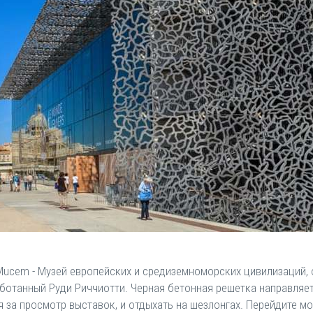
 Mucem - Музей европейских и средиземноморских цивилизаций, 
ботанный Руди Риччиотти. Черная бетонная решетка направляет
я за просмотр выставок, и отдыхать на шезлонгах. Перейдите мо