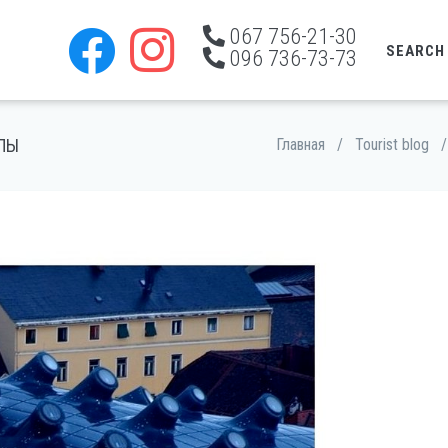
067 756-21-30
SEARCH
096 736-73-73
ПЫ
Главная
/
Tourist blog
/