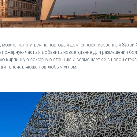
, можно наткнуться на портовый дом, спроектированный Захой 
пожарную часть и добавить новое здание для размещения боле
рую кирпичную пожарную станцию и совмещает ее ​​с новой стек
ядит впечатляюще под любым углом.