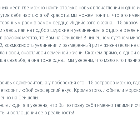
ых мест, где можно найти столько новых впечатлений и одно и
щутив себя частью этой красоты, мы можем понять, что это име
терянным раем в самом сердце Индийского океана. 115 сказочн
 здесь, как на подбор широкие и уединенные, а отдых в отеле 
 в райских местах, то Вам на Сейшелы! В нынешнем суетном мир
 возможность уединения и размеренный ритм жизни (если не ск
ла новой, счастливой семейной жизни. Скажем прямо, с одной 
а свадьба, а она тоже одна... мы уверены, что мало кто план
сивых дайв-сайтов, а у побережья его 115 островов можно, где
етворит любой серферский вкус. Кроме этого, любители морско
именно на Сейшелы.
е люди, а я уверена, что Вы по праву себя именно такими и сч
ы и воплощении ее в реальность!