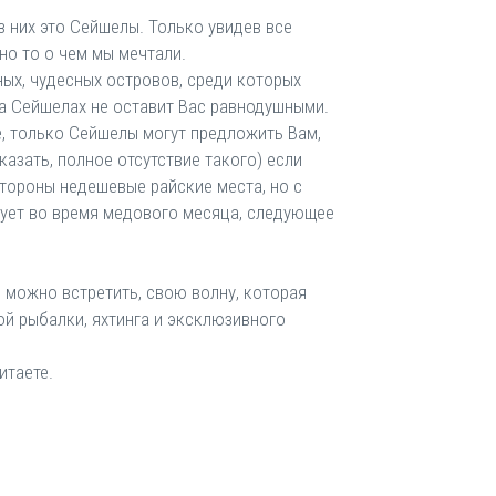
з них это Сейшелы. Только увидев все
нно то о чем мы мечтали.
ых, чудесных островов, среди которых
на Сейшелах не оставит Вас равнодушными.
е, только Сейшелы могут предложить Вам,
азать, полное отсутствие такого) если
стороны недешевые райские места, но с
ирует во время медового месяца, следующее
 можно встретить, свою волну, которая
й рыбалки, яхтинга и эксклюзивного
итаете.