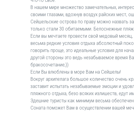
что-то своё.
В нашем мире множество замечательных, интересн
своими глазами, вдохнув воздух райских мест, о
Сейшельские острова по праву можно назвать за
только стали 30 обитаемыми. Белоснежные пляжи
Если вы мечтаете провести свой медовый месяц,
весьма редкие условия отдыха абсолютный покой,
говорить проще, это идеальные условия для нача
другой стороны это ведь незабываемое время Ваш
бракосочетание;))
Если Вы влюблены в море Вам на Сейшелы!
Вокруг архипелага большое количество очень кра
заставит испытать незабываемые эмоции и удовл
пляжного отдыха, безо всяких излишеств, едут 
Здешние туристы как минимум весьма обеспеченны
Соната поможет Вам в осуществлении вашей мечт