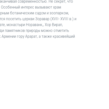
аканчивая современностью. Не секрет, что
. Особенный интерес вызывают храм
арным ботаническим садом и зоопарком,
я посетить церкви Зоравар (XVII- XVIII в.) и
те, монастыри Нораванк,, Хор Вирап,
реди памятников природы можно отметить
к Армении гору Арарат, а также красивейший