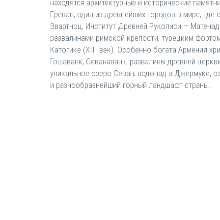
находятся архитектурные и исторические памятн
Ереван, один из древнейших городов в мире, гд
Звартноц, Институт Древней Рукописи — Матена
развалинами римской крепости, турецким фортом X
Катогике (XIII век). Особенно богата Армения х
Гошаванк, Севанаванк, развалины древней церкв
уникальное озеро Севан, водопад в Джермуке, оз
и разнообразнейший горный ландшафт страны.