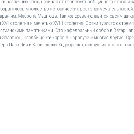
ики различных эпох, начиная от первобытнообщинного строя и з
е сохранилось множество исторических достопримечательностей
даран им. Месропа Маштоца. Так же Ереван славится своим шик
VI столетия и мечетью XVIII столетия. Сотни туристов стремятс
ристианскими памятниками. Это кафедральный собор в Вагаршапа
и Звартноц, кладбище хачкаров в Норадузе и многие другие. С
ёра Парз Лич и Кари, скалы Хндзореска, видную из многих точе