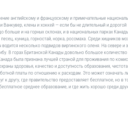
чение английскому и французскому и примечательные национал
и Ванкувер, клены и хоккей — если бы не длительный и дорогой
до больше и на горных склонах, и в национальных парках Канады
 песец, куница, горностай, норка, росомаха. Среди хищников мо
ны водится несколько подвидов виргинского оленя. На севере и 
рибу. В горах Британской Канады довольно большое количество
Канада была признана лучшей страной для проживания по комис
охраны здоровья, качество и доступность образования, чисто
ботной платы по отношению к расходам. Это может означать лиш
г к другу, где правительство предоставляет бесплатное, но в
бесплатное среднее образование, и где жить хорошо среди др